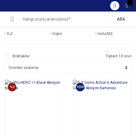
ARA
DJI
Gopro
Insta360
Stoktakiler
Toplam 10 ürün
%2
YENİ