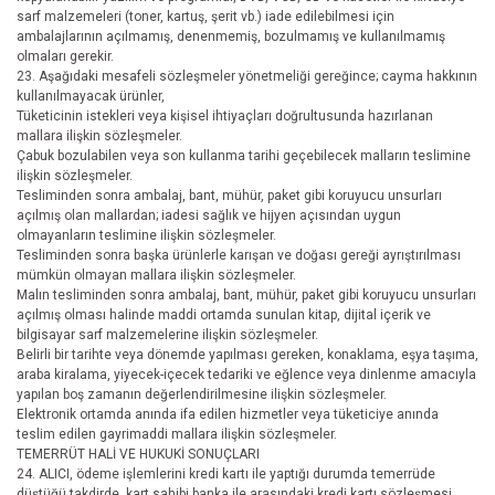
sarf malzemeleri (toner, kartuş, şerit vb.) iade edilebilmesi için
ambalajlarının açılmamış, denenmemiş, bozulmamış ve kullanılmamış
olmaları gerekir.
23. Aşağıdaki mesafeli sözleşmeler yönetmeliği gereğince; cayma hakkının
kullanılmayacak ürünler,
Tüketicinin istekleri veya kişisel ihtiyaçları doğrultusunda hazırlanan
mallara ilişkin sözleşmeler.
Çabuk bozulabilen veya son kullanma tarihi geçebilecek malların teslimine
ilişkin sözleşmeler.
Tesliminden sonra ambalaj, bant, mühür, paket gibi koruyucu unsurları
açılmış olan mallardan; iadesi sağlık ve hijyen açısından uygun
olmayanların teslimine ilişkin sözleşmeler.
Tesliminden sonra başka ürünlerle karışan ve doğası gereği ayrıştırılması
mümkün olmayan mallara ilişkin sözleşmeler.
Malın tesliminden sonra ambalaj, bant, mühür, paket gibi koruyucu unsurları
açılmış olması halinde maddi ortamda sunulan kitap, dijital içerik ve
bilgisayar sarf malzemelerine ilişkin sözleşmeler.
Belirli bir tarihte veya dönemde yapılması gereken, konaklama, eşya taşıma,
araba kiralama, yiyecek-içecek tedariki ve eğlence veya dinlenme amacıyla
yapılan boş zamanın değerlendirilmesine ilişkin sözleşmeler.
Elektronik ortamda anında ifa edilen hizmetler veya tüketiciye anında
teslim edilen gayrimaddi mallara ilişkin sözleşmeler.
TEMERRÜT HALİ VE HUKUKİ SONUÇLARI
24. ALICI, ödeme işlemlerini kredi kartı ile yaptığı durumda temerrüde
düştüğü takdirde, kart sahibi banka ile arasındaki kredi kartı sözleşmesi