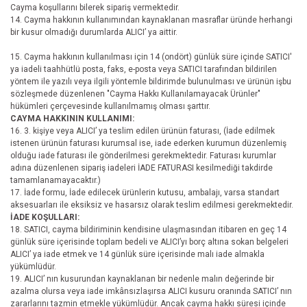
Cayma koşullarını bilerek sipariş vermektedir.
14. Cayma hakkının kullanımından kaynaklanan masraflar üründe herhangi
bir kusur olmadığı durumlarda ALICI’ ya aittir.
15. Cayma hakkının kullanılması için 14 (ondört) günlük süre içinde SATICI'
ya iadeli taahhütlü posta, faks, e-posta veya SATICI tarafından bildirilen
yöntem ile yazılı veya ilgili yöntemle bildirimde bulunulması ve ürünün işbu
sözleşmede düzenlenen "Cayma Hakkı Kullanılamayacak Ürünler"
hükümleri çerçevesinde kullanılmamış olması şarttır.
CAYMA HAKKININ KULLANIMI:
16. 3. kişiye veya ALICI’ ya teslim edilen ürünün faturası, (İade edilmek
istenen ürünün faturası kurumsal ise, iade ederken kurumun düzenlemiş
olduğu iade faturası ile gönderilmesi gerekmektedir. Faturası kurumlar
adına düzenlenen sipariş iadeleri İADE FATURASI kesilmediği takdirde
tamamlanamayacaktır.)
17. İade formu, İade edilecek ürünlerin kutusu, ambalajı, varsa standart
aksesuarları ile eksiksiz ve hasarsız olarak teslim edilmesi gerekmektedir.
İADE KOŞULLARI:
18. SATICI, cayma bildiriminin kendisine ulaşmasından itibaren en geç 14
günlük süre içerisinde toplam bedeli ve ALICI’yı borç altına sokan belgeleri
ALICI’ ya iade etmek ve 14 günlük süre içerisinde malı iade almakla
yükümlüdür.
19. ALICI’ nın kusurundan kaynaklanan bir nedenle malın değerinde bir
azalma olursa veya iade imkânsızlaşırsa ALICI kusuru oranında SATICI’ nın
zararlarını tazmin etmekle yükümlüdür. Ancak cayma hakkı süresi içinde