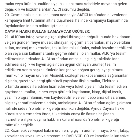
malın veya ürünün usulüne uygun kullanılması sebebiyle meydana gelen
değişiklik ve bozulmalardan ALICI sorumlu değildir.
20. Cayma hakkının kullanılması nedeniyle SATICI tarafından düzenlenen
kampanya limit tutarının altına düşülmesi halinde kampanya kapsamında
faydalanılan indirim miktarı iptal edilir.
CAYMA HAKKI KULLANILAMAYACAK ÜRÜNLER:
21. ALICI’nın isteği veya açıkça kişisel ihtiyaçları doğrultusunda hazırlanan
ve geri gönderilmeye müsait olmayan, iç giyim alt parçaları, mayo ve bikini
altları, makyaj malzemeleri, tek kullanımlık ürünler, çabuk bozulma tehlikesi
olan veya son kullanma tarihi geçme ihtimali olan mallar, ALICI’ya teslim
edilmesinin ardından ALICI tarafından ambalajı açıldığı takdirde iade
edilmesi sağlık ve hijyen açısından uygun olmayan ürünler, teslim
edildikten sonra başka ürünlerle karışan ve doğası gereği ayrıştırılması
mümkün olmayan ürünler, Abonelik sözleşmesi kapsamında sağlananlar
dışında, gazete ve dergi gibi süreli yayınlara ilişkin mallar, Elektronik
ortamda anında ifa edilen hizmetler veya tüketiciye anında teslim edilen
gayrimaddi mallar, ile ses veya görüntü kayıtlarının, kitap, dijital içerik,
yazılım programlarının, veri kaydedebilme ve veri depolama cihazlarının,
bilgisayar sarf malzemelerinin, ambalajının ALICI tarafından açılmış olması
halinde iadesi Yönetmelik gereği mümkün değildir. Ayrıca Cayma hakkı
süresi sona ermeden önce, tüketicinin onayı ile ifasına başlanan
hizmetlere ilişkin cayma hakkının kullanılması da Yönetmelik gereği
mümkün değildir.
22. Kozmetik ve kişisel bakım ürünleri, iç giyim ürünleri, mayo, bikini, kitap,
kopyalanabilir yazılım ve programlar, DVD, VCD, CD ve kasetler ile kırtasiye