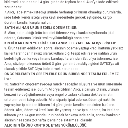
bildirmek zorundadır. 14 gün içinde de toplam bedel Alıcı’ya iade edilmek
zorundadır.
7.Alıcı, iade etmek istediği üründe herhangi bir kusur olmadığı durumlarda,
iade talebi kendi isteği veya keyfi nedenlerle gerçekleştiğinde, kargo
ücretini kendisi karşılamalıdır.
SATIN ALINAN ÜRÜN BEDELİ ÖDENMEZ İSE:
8. Alıcı, satın aldığı ürün bedelini ödemez veya banka kayıtlarında iptal
ederse, Satıcının ürünü teslim yükümlülüğü sona erer.
KREDİ KARTININ YETKİSİZ KULLANIMI İLE YAPILAN ALIŞVERİŞLER:
9. Ürün teslim edildikten sonra, alıcının ödeme yaptığı kredi kartının yetkisiz
kişiler tarafından haksız olarak kullanıldığı tespit edilirse ve satılan ürün
bedeli ilgili banka veya finans kuruluşu tarafından Satıcı'ya ödenmez ise,
Alıcı, sözleşme konusu ürünü 3 gün içerisinde nakliye gideri SATICI’ya ait
olacak şekilde SATICI’ya iade etmek zorundadır.
ÖNGÖRÜLEMEYEN SEBEPLERLE ÜRÜN SÜRESİNDE TESLİM EDİLEMEZ
İSE:
10. Satıcı’nın öngöremeyeceği mücbir sebepler oluşursa ve ürün süresinde
teslim edilemez ise, durum Alıcı’ya bildirilir. Alıcı, siparişin iptalini, ürünün
benzeri ile değiştirilmesini veya engel ortadan kalkana dek teslimatın
ertelenmesini talep edebilir. Alıcı siparişi iptal ederse; ödemeyi nakit ile
yapmış ise iptalinden itibaren 14 gün içinde kendisine nakden bu ücret
ödenir. Alıcı, ödemeyi kredi kartı ile yapmış ise ve iptal ederse, bu iptalden
itibaren yine 14 gün içinde ürün bedeli bankaya iade edilir, ancak bankanın
alıcının hesabına 2-3 hafta içerisinde aktarması olasıdır.
ALICININ ÜRÜNÜ KONTROL ETME YÜKÜMLÜLÜĞÜ: