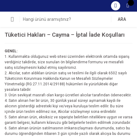
ARA
Tüketici Hakları – Cayma – İptal İade Koşulları
GENEL:
1. Kullanmakta olduğunuz web sitesi üzerinden elektronik ortamda sipariş
verdiğiniz takdirde, size sunulan ön bilgilendirme formunu ve mesafeli
satış sözleşmesini kabul etmiş sayılırsınız.
2. Alıcılar, satın aldıkları ürünün satış ve teslimi ile ilgili olarak 6502 sayılı
Tüketicinin Korunması Hakkında Kanun ve Mesafeli Sözleşmeler
Yönetmeliği (RG:27.11.2014/29188) hükümleri ile yürürlükteki diğer
yasalara tabidir.
3. Ürün sevkiyat masrafı olan kargo ücretleri alıcılar tarafından ödenecektir.
4. Satın alınan her bir ürün, 30 günlük yasal süreyi aşmamak kaydı ile
alıcının gösterdiği adresteki kişi ve/veya kuruluşa teslim edilir. Bu süre
içinde ürün teslim edilmez ise, Alıcılar sözleşmeyi sona erdirebilir.
5. Satın alınan ürün, eksiksiz ve siparişte belirtilen niteliklere uygun ve varsa
garanti belgesi, kullanım kılavuzu gibi belgelerle teslim edilmek zorundadır.
6. Satın alınan ürünün satılmasının imkansızlaşması durumunda, satıcı bu
durumu öğrendiğinden itibaren 3 gün içinde yazılı olarak alıcıya bu durumu