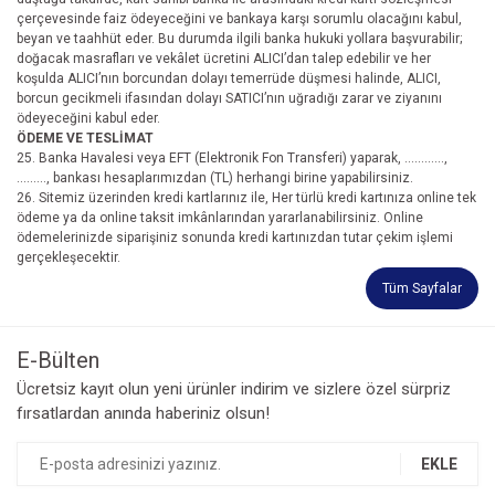
çerçevesinde faiz ödeyeceğini ve bankaya karşı sorumlu olacağını kabul,
beyan ve taahhüt eder. Bu durumda ilgili banka hukuki yollara başvurabilir;
doğacak masrafları ve vekâlet ücretini ALICI’dan talep edebilir ve her
koşulda ALICI’nın borcundan dolayı temerrüde düşmesi halinde, ALICI,
borcun gecikmeli ifasından dolayı SATICI’nın uğradığı zarar ve ziyanını
ödeyeceğini kabul eder.
ÖDEME VE TESLİMAT
25. Banka Havalesi veya EFT (Elektronik Fon Transferi) yaparak, ............,
........., bankası hesaplarımızdan (TL) herhangi birine yapabilirsiniz.
26. Sitemiz üzerinden kredi kartlarınız ile, Her türlü kredi kartınıza online tek
ödeme ya da online taksit imkânlarından yararlanabilirsiniz. Online
ödemelerinizde siparişiniz sonunda kredi kartınızdan tutar çekim işlemi
gerçekleşecektir.
Tüm Sayfalar
E-Bülten
Ücretsiz kayıt olun yeni ürünler indirim ve sizlere özel sürpriz
fırsatlardan anında haberiniz olsun!
EKLE