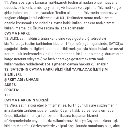
11. Alıcı, sözleşme konusu mal/hizmeti teslim almadan önce muayene
edecek; ezik, kırık, ambalajı yırtılmış vb. hasarlı ve ayıplı mal/hizmeti kargo
şirketinden teslim almayacaktır. Teslim alınan mal/hizmetin hasarsız ve
sağlam olduğu kabul edilecektir. ALICI , Teslimden sonra mal/hizmeti
özenle korunmak zorundadır. Cayma hakkı kullanılacaksa mal/hizmet
kullanılmamalıdır. Ürünle Fatura da iade edilmelidir.
CAYMA HAKKI:
12. ALICI; satın aldığı ürünün kendisine veya gösterdiği adresteki
kişi/kuruluşa teslim tarihinden itibaren 14 (on dört) gün içerisinde, SATICI’ya
aşağıdaki iletişim bilgileri üzerinden bildirmek şartıyla hiçbir hukuki ve cezai
sorumluluk üstlenmeksizin (üründe herhangi bir kusur olmadığı durumlarda
kargo ücretini ödeyerek) ve hiçbir gerekçe göstermeksizin malı
kullanmadan reddederek sözleşmeden cayma hakkını kullanabilir.
12. SATICININ CAYMA HAKKI BİLDİRİMİ YAPILACAK İLETİŞİM
BİLGİLERİ:
ŞİRKET ADI / UNVANI:
ADRES:
EPOSTA:
TEL:
CAYMA HAKKININ SÜRESİ:
13. Alıcı, satın aldığı eğer bir hizmet ise, bu 14 günlük süre sözleşmenin
imzalandığı tarihten itibaren başlar. Cayma hakkı süresi sona ermeden
önce, tüketicinin onayı ile hizmetin ifasına başlanan hizmet
sözleşmelerinde cayma hakkı kullanılamaz. Alıcı’ya Cayma hakkına ilişkin
bildirim Mesafeli Sözleşmelerde ve İptal Koşullarında sunulmuş olup, Alıcı