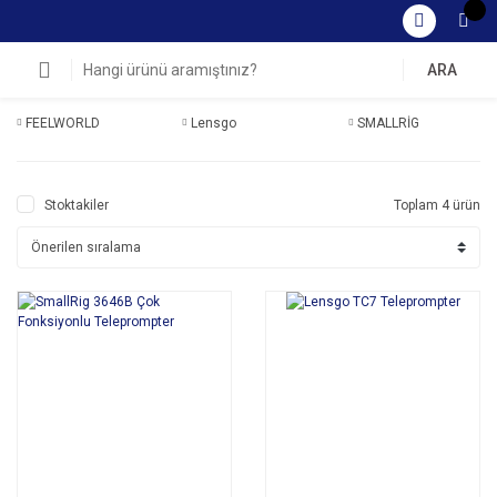
ARA
FEELWORLD
Lensgo
SMALLRİG
Stoktakiler
Toplam 4 ürün