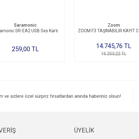
Saramonic
Zoom
amonic SR-EA2 USB Ses Kartı
ZOOM F3 TAŞINABİLİR KAYIT C
14.745,76 TL
259,00 TL
15.253,22 TL
im ve sizlere özel sürpriz fırsatlardan anında haberiniz olsun!
VERİŞ
ÜYELİK