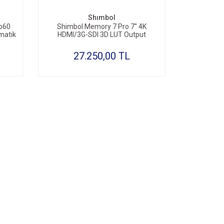
Shımbol
p60
Shimbol Memory 7 Pro 7'' 4K
matik
HDMI/3G-SDI 3D LUT Output
Dokunmatik Kayıtçı Monitör
27.250,00 TL