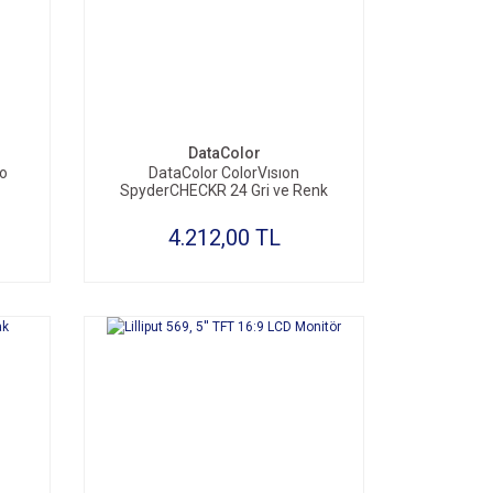
SEPETE EKLE
DataColor
ro
DataColor ColorVısıon
SpyderCHECKR 24 Gri ve Renk
referans kartı
4.212,00 TL