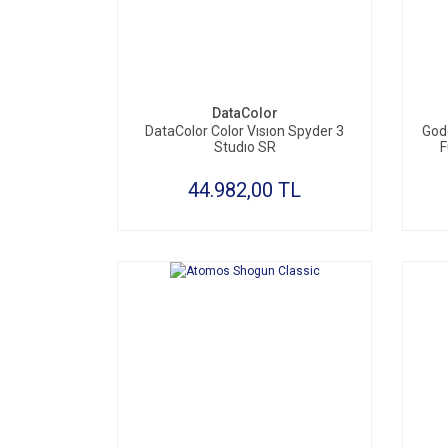
SEPETE EKLE
DataColor
DataColor Color Vısıon Spyder 3
God
Studıo SR
F
44.982,00 TL