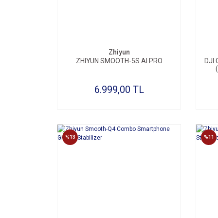
Zhiyun
ZHIYUN SMOOTH-5S AI PRO
DJI
6.999,00 TL
%13
%11