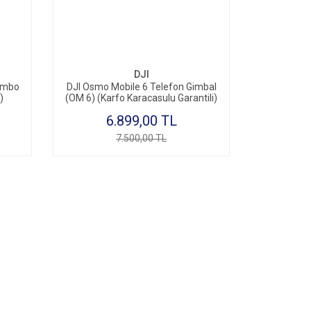
DJI
ombo
DJI Osmo Mobile 6 Telefon Gimbal
)
(OM 6) (Karfo Karacasulu Garantili)
6.899,00 TL
7.500,00 TL