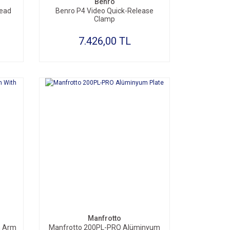
Benro
Head
Benro P4 Video Quick-Release
Clamp
7.426,00 TL
SEPETE EKLE
Manfrotto
n Arm
Manfrotto 200PL-PRO Alüminyum