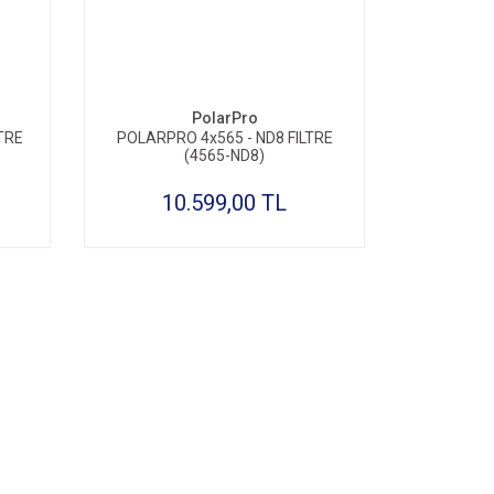
SEPETE EKLE
PolarPro
TRE
POLARPRO 4x565 - ND8 FILTRE
(4565-ND8)
10.599,00 TL