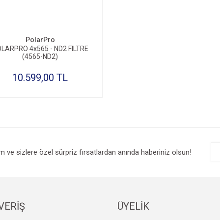
SEPETE EKLE
PolarPro
LARPRO 4x565 - ND2 FILTRE
(4565-ND2)
10.599,00 TL
im ve sizlere özel sürpriz fırsatlardan anında haberiniz olsun!
VERİŞ
ÜYELİK