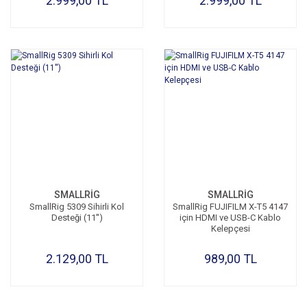
2.999,00 TL
2.999,00 TL
SMALLRİG
SMALLRİG
SmallRig 5309 Sihirli Kol
SmallRig FUJIFILM X-T5 4147
Desteği (11'')
için HDMI ve USB-C Kablo
Kelepçesi
2.129,00 TL
989,00 TL