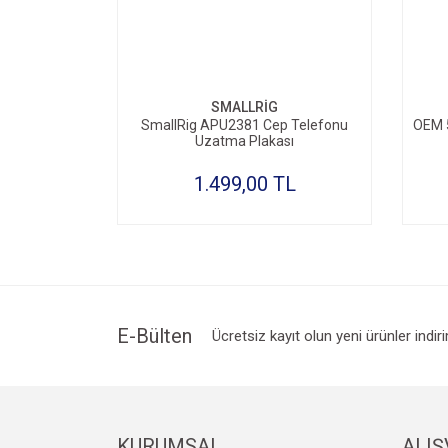
SEPETE EKLE
SMALLRİG
SmallRig APU2381 Cep Telefonu
OEM 5
Uzatma Plakası
1.499,00 TL
E-Bülten
Ücretsiz kayıt olun yeni ürünler indir
KURUMSAL
ALIŞ