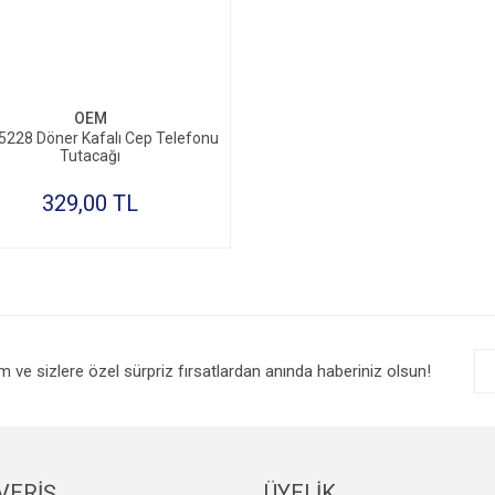
SEPETE EKLE
OEM
228 Döner Kafalı Cep Telefonu
Tutacağı
329,00 TL
im ve sizlere özel sürpriz fırsatlardan anında haberiniz olsun!
VERİŞ
ÜYELİK