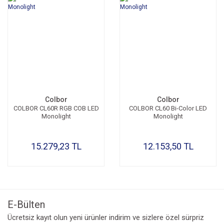
Colbor
Colbor
COLBOR CL60R RGB COB LED
COLBOR CL60 Bi-Color LED
Monolight
Monolight
15.279,23 TL
12.153,50 TL
E-Bülten
Ücretsiz kayıt olun yeni ürünler indirim ve sizlere özel sürpriz