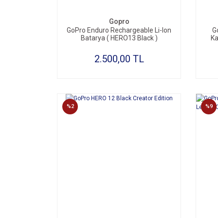
Gopro
GoPro Enduro Rechargeable Li-Ion
G
Batarya ( HERO13 Black )
Ka
2.500,00 TL
%2
%9