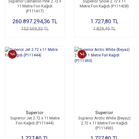
Superior Carnation Pink 2.72 x
Superior Snow 2.72 x 11
11 Metre Fon Kağıdı
Metre Fon Kağıdı (P111428)
(P111417)
260.897.294,36 TL
1.727,80 TL
153.559,33 TL
1.829,49 TL
%6
%6
Superior
Superior
Superior Jet 2.72 x 11 Metre
Superior Arctic White (Beyaz)
Fon Kağıdı (P111444)
2.72 x 11 Metre Fon Kağıdı
(P111493)
1.727,80 TL
1.727,80 TL