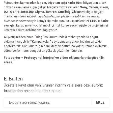
Fotocenter;
kameradan lens‑e, tripottan ışığa kadar
tüm ihtiyaçlarınızı tek
noktada karşılamak için çalışır. Mağazamızda yer alan
Sony, Canon, Nikon,
DJI, GoPro, Insta360, Sigma, Tamron, SmallRig, Zhiyun
ve diğer seçkin
markaların ürünleri;
ürün açıklamaları, karşılaştırma tabloları ve gerçek
kullanıcı incelemeleriyle
detaylı biçimde sunulur. Siparişlerinizi
14:00’e kadar
aynı gün kargoya
veriyor, İstanbul içi hızlı kurye seçeneğiyle de projelerinizi
kesintisiz sürdürebilmenizi sağlıyoruz.
Alışverişinizden önce
“Blog”
bölümümüzdeki rehber yazılarla doğru
ekipmanı seçebilir,
“Kampanyalar”
sayfasından güncel indirimleri takip
edebilirsiniz. Sorularınız için canlı destek hattımıza yazın; uzman ekibimiz,
bütçe‑performans dengesi en yüksek çözümleri önersin.
Fotocenter – Profesyonel fotoğraf ve video ekipmanlarında güvenilir
adres.
E-Bülten
Ücretsiz kayıt olun yeni ürünler indirim ve sizlere özel sürpriz
fırsatlardan anında haberiniz olsun!
EKLE