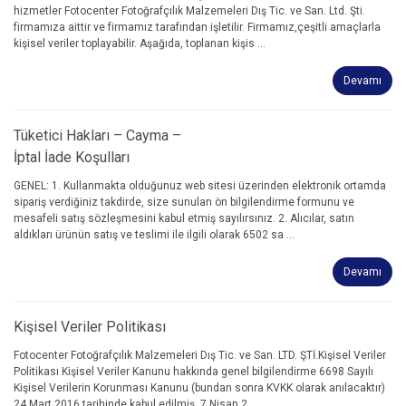
hizmetler Fotocenter Fotoğrafçılık Malzemeleri Dış Tic. ve San. Ltd. Şti.
firmamıza aittir ve firmamız tarafından işletilir. Firmamız,çeşitli amaçlarla
kişisel veriler toplayabilir. Aşağıda, toplanan kişis ...
Devamı
Tüketici Hakları – Cayma –
İptal İade Koşulları
GENEL: 1. Kullanmakta olduğunuz web sitesi üzerinden elektronik ortamda
sipariş verdiğiniz takdirde, size sunulan ön bilgilendirme formunu ve
mesafeli satış sözleşmesini kabul etmiş sayılırsınız. 2. Alıcılar, satın
aldıkları ürünün satış ve teslimi ile ilgili olarak 6502 sa ...
Devamı
Kişisel Veriler Politikası
Fotocenter Fotoğrafçılık Malzemeleri Dış Tic. ve San. LTD. ŞTİ.Kişisel Veriler
Politikası Kişisel Veriler Kanunu hakkında genel bilgilendirme 6698 Sayılı
Kişisel Verilerin Korunması Kanunu (bundan sonra KVKK olarak anılacaktır)
24 Mart 2016 tarihinde kabul edilmiş, 7 Nisan 2 ...