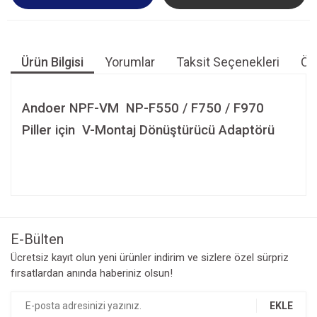
Ürün Bilgisi
Yorumlar
Taksit Seçenekleri
Öne
Andoer NPF-VM NP-F550 / F750 / F970
Piller için V-Montaj Dönüştürücü Adaptörü
Bu ürünün fiyat bilgisi, resim, ürün açıklamalarında ve diğer
konularda yetersiz gördüğünüz noktaları öneri formunu
Bu ürüne ilk yorumu siz yapın!
kullanarak tarafımıza iletebilirsiniz.
Görüş ve önerileriniz için teşekkür ederiz.
E-Bülten
Yorum Yaz
Ücretsiz kayıt olun yeni ürünler indirim ve sizlere özel sürpriz
Ürün resmi kalitesiz, bozuk veya görüntülenemiyor.
fırsatlardan anında haberiniz olsun!
Ürün açıklamasında eksik bilgiler bulunuyor.
Ürün bilgilerinde hatalar bulunuyor.
EKLE
Ürün fiyatı diğer sitelerden daha pahalı.