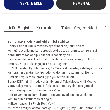
SEPETE EKLE
HEMEN AL
Ürün Bilgisi
Yorumlar
Taksit Seçenekleri
Öne
Benro 3XD 3-Axis Handheld Gimbal Stabilizer
Benro X Serisi 3XD Gimbal; kolay taşınabilen, farklı çekim
konfigürasyonlarına izin verecek şekilde tasarlanmış, benzersiz bir
döner tutamağa sahip 3 eksenli bir sabitleyicidir.
Benzersiz döner kol farklı çekim açıları için tasarlanmıştır. Uzun
ömürlü 3XD pili tek bir şarjla 12 saat dayanır.
Akıllı Telefon Uygulaması ile, 3XD'nizi kalibre eder, sabitleyicinizi ve
kameranızı uzaktan kontrol eder ve donanım yazılımınızı Benro
Gimbals Uygulaması aracılığıyla yükseltebilirsiniz.
Benro 3XD'nizin 3 modu vardır: Evrensel Takip Modu, Kilitli Mod ve
Yatay Takip Modu. Her mod, farklı çekim senaryoları için gimbalin
nasıl çalıştığını kontrol etmenizi sağlar.
Birlikte verilen saklama kutusu, bireysel ayarlarınızın ve eksen
konumlarının korunmasını sağlar.
* Eksen sayısı; 3 ( Pitch, Roll, Yaw )
* Dönme aralığı; Sapma (Yatay): 360° Eğim (Eğim): 360° Dönme: 360°