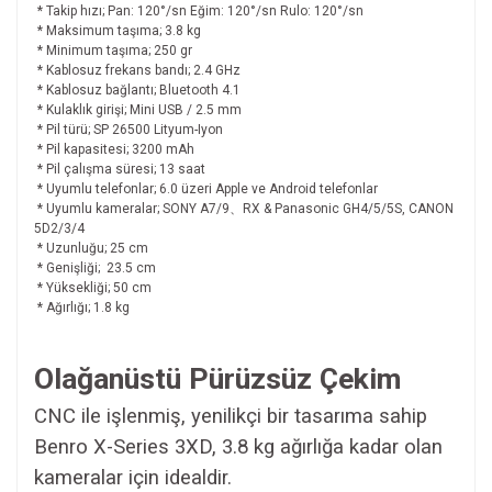
* Takip hızı; Pan: 120°/sn Eğim: 120°/sn Rulo: 120°/sn
* Maksimum taşıma; 3.8 kg
* Minimum taşıma; 250 gr
* Kablosuz frekans bandı; 2.4 GHz
* Kablosuz bağlantı; Bluetooth 4.1
* Kulaklık girişi; Mini USB / 2.5 mm
* Pil türü; SP 26500 Lityum-Iyon
* Pil kapasitesi; 3200 mAh
* Pil çalışma süresi; 13 saat
* Uyumlu telefonlar; 6.0 üzeri Apple ve Android telefonlar
* Uyumlu kameralar; SONY A7/9、RX & Panasonic GH4/5/5S, CANON
5D2/3/4
* Uzunluğu; 25 cm
* Genişliği; 23.5 cm
* Yüksekliği; 50 cm
* Ağırlığı; 1.8 kg
Olağanüstü Pürüzsüz Çekim
CNC ile işlenmiş, yenilikçi bir tasarıma sahip
Benro X-Series 3XD, 3.8 kg ağırlığa kadar olan
kameralar için idealdir.