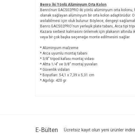
Benro İki Yönlü Alüminyum Orta Kolon
Benro'nun
GAC502PRO iki yönlü
alüminyum orta kolonu
olanak sağlayan alüminyum bir orta kolon adaptörüdür. Ort
asılabilmesi için oluk bulunur. Böylece, dengeyi sağlamak
Benro
GAC502PRO'nun yerleşik plate tabanı, Arca tipi tri
Kazara serbest kalmasını önlemek için plakanın altında iki
veya bir çok başka seçeneğe monte edilmesini sağlar.
* Alüminyum malzeme
* Arca uyumlu montaj tabanı
* 3/8" tripod kafası montaj vidası
* Altta 1/4" ve 3/8" montaj yuvaları
* Güvenlik vidaları
* Boyutları:
54,1 x 7,39 x 5,31 cm
* Ağırlığı: 420 gr
Bu ürünün fiyat bilgisi, resim, ürün açıklamalarında v
Görüş ve önerileriniz için teşekkür ederiz.
Ürün resmi kalitesiz, bozuk veya görüntülenemiyo
Ürün açıklamasında eksik bilgiler bulunuyor.
Ürün bilgilerinde hatalar bulunuyor.
E-Bülten
Ücretsiz kayıt olun yeni ürünler indir