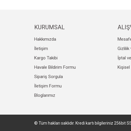
Ürün fiyatı diğer sitelerden daha pahalı.
Bu ürüne benzer farklı alternatifler olmalı.
KURUMSAL
ALIŞ
Hakkımızda
Mesafe
İletişim
Gizlili
Kargo Takibi
İptal v
Havale Bildirim Formu
Kişisel
Sipariş Sorgula
İletişim Formu
Bloglarımız
© Tüm hakları saklıdır. Kredi kartı bilgileriniz 256bit S