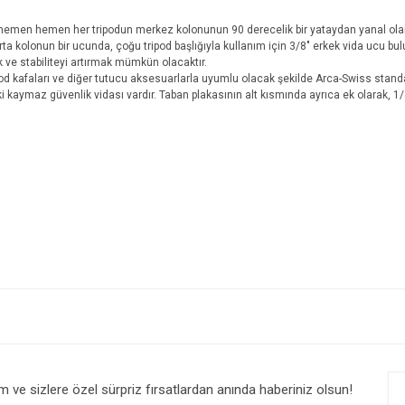
, hemen hemen
her
tripodun merkez kolonunun 90 derecelik bir yataydan yanal ola
a kolonun bir ucunda, çoğu tripod başlığıyla kullanım için 3/8" erkek vida ucu bulu
 ve stabiliteyi artırmak mümkün olacaktır.
pod kafaları ve diğer tutucu aksesuarlarla uyumlu olacak şekilde Arca-Swiss stand
 kaymaz güvenlik vidası vardır. Taban plakasının alt kısmında ayrıca ek olarak, 1/4
e diğer konularda yetersiz gördüğünüz noktaları öneri formunu kullanarak tarafım
Bu ürüne ilk yorumu siz yapın!
r.
Yorum Yaz
im ve sizlere özel sürpriz fırsatlardan anında haberiniz olsun!