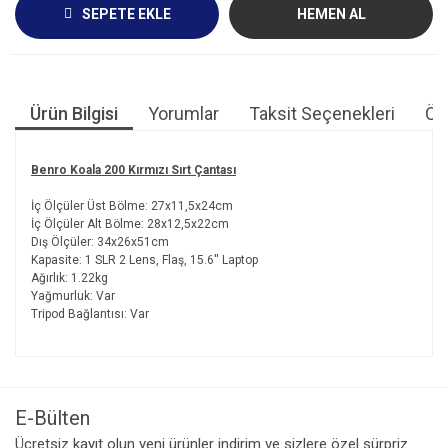
SEPETE EKLE
HEMEN AL
Ürün Bilgisi
Yorumlar
Taksit Seçenekleri
Öne
Benro Koala 200 Kırmızı Sırt Çantası
İç Ölçüler Üst Bölme: 27x11,5x24cm
İç Ölçüler Alt Bölme: 28x12,5x22cm
Dış Ölçüler: 34x26x51cm
Kapasite: 1 SLR 2 Lens, Flaş, 15.6'' Laptop
Ağırlık: 1.22kg
Yağmurluk: Var
Tripod Bağlantısı: Var
Bu ürünün fiyat bilgisi, resim, ürün açıklamalarında ve diğer
konularda yetersiz gördüğünüz noktaları öneri formunu
Bu ürüne ilk yorumu siz yapın!
kullanarak tarafımıza iletebilirsiniz.
Görüş ve önerileriniz için teşekkür ederiz.
E-Bülten
Yorum Yaz
Ücretsiz kayıt olun yeni ürünler indirim ve sizlere özel sürpriz
Ürün resmi kalitesiz, bozuk veya görüntülenemiyor.