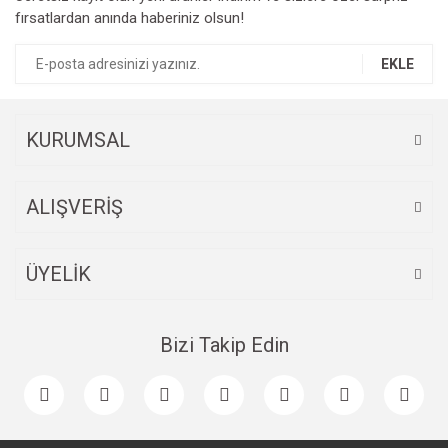
fırsatlardan anında haberiniz olsun!
Ürün açıklamasında eksik bilgiler bulunuyor.
Ürün bilgilerinde hatalar bulunuyor.
EKLE
Ürün fiyatı diğer sitelerden daha pahalı.
Bu ürüne benzer farklı alternatifler olmalı.
KURUMSAL
ALIŞVERİŞ
Gönder
ÜYELİK
Bizi Takip Edin