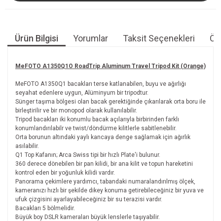
Ürün Bilgisi
Yorumlar
Taksit Seçenekleri
Öne
MeFOTO A1350Q1O RoadTrip Aluminum Travel Tripod Kit (Orange)
MeFOTO A1350Q1 bacakları terse katlanabilen, buyu ve ağırlığı
seyahat edenlere uygun, Alüminyum bir tripodtur.
Sünger taşıma bölgesi olan bacak gerektiğinde çıkarılarak orta boru ile
birleştirilir ve bir monopod olarak kullanılabilir.
Tripod bacakları iki konumlu bacak açılarıyla birbirinden farklı
konumlandırılabilr ve twist/döndürme kilitlerle sabitlenebilir.
Orta borunun altındaki yaylı kancaya denge sağlamak için ağırlık
asılabilir.
Q1 Top Kafanın; Arca Swiss tipi bir hızlı Plate'i bulunur.
360 derece dönebilen bir pan kilidi, bir ana kilit ve topun hareketini
kontrol eden bir yoğunluk kilidi vardır.
Panorama çekimlere yardımcı, tabandaki numaralandırılmış ölçek,
kameranızı hızlı bir şekilde dikey konuma getirebileceğiniz bir yuva ve
ufuk çizgisini ayarlayabileceğiniz bir su terazisi vardır.
Bacakları 5 bölmelidir.
Büyük boy DSLR kameraları büyük lenslerle taşıyabilir.