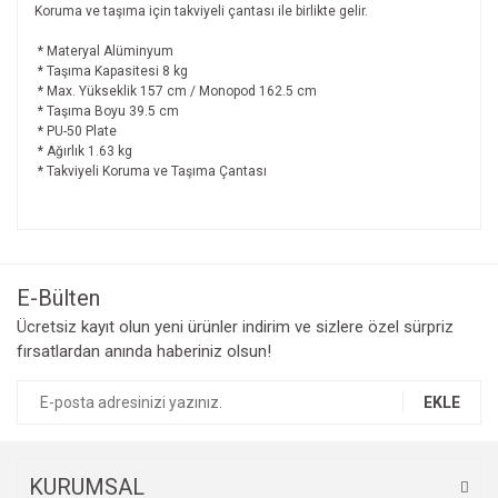
Koruma ve taşıma için takviyeli çantası ile birlikte gelir.
* Materyal Alüminyum
* Taşıma Kapasitesi 8 kg
* Max. Yükseklik 157 cm / Monopod 162.5 cm
* Taşıma Boyu 39.5 cm
* PU-50 Plate
* Ağırlık 1.63 kg
* Takviyeli Koruma ve Taşıma Çantası
Bu ürünün fiyat bilgisi, resim, ürün açıklamalarında ve diğer
konularda yetersiz gördüğünüz noktaları öneri formunu
Bu ürüne ilk yorumu siz yapın!
kullanarak tarafımıza iletebilirsiniz.
Görüş ve önerileriniz için teşekkür ederiz.
E-Bülten
Yorum Yaz
Ücretsiz kayıt olun yeni ürünler indirim ve sizlere özel sürpriz
Ürün resmi kalitesiz, bozuk veya görüntülenemiyor.
fırsatlardan anında haberiniz olsun!
Ürün açıklamasında eksik bilgiler bulunuyor.
Ürün bilgilerinde hatalar bulunuyor.
EKLE
Ürün fiyatı diğer sitelerden daha pahalı.
Bu ürüne benzer farklı alternatifler olmalı.
KURUMSAL