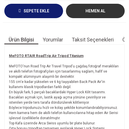
SEPETE EKLE
HEMEN AL
Ürün Bilgisi
Yorumlar
Taksit Seçenekleri
Öne
MeFOTO RTAIR RoadTrip Air Tripod Titanium
MeFOTO'nun Road Trip Air Travel Tripod'u çağdaş fotoğraf meraklıları
ve akıllı telefon fotoğrafçıları için tasarlanmış sağlam, hafif ve
kompakt alüminyum alaşımlı bir destektir.
155 cm'e kadar yükselen ve 6 kg taşıyabilen Back Pack Air'in
kullanımı klasik tripodlardan farklı değil.
En büyük fark; 5 parçalı bacaklardaki Hyper Lock Kilit tasarımı.
Bacakları açmak için, lastik ayağı açma yönüne çeviriliyor ve
istenilen yerde ters tarafa döndürülerek kilitleniyor.
Böylece tripodunuzu hızlı ve kolay şekilde konumlandırabiliyorsunuz.
Hem kamera hem de akıllı telefon kullanıcılarına hitap eden Air Serisi
işlevsel özelliklerle donatılmıştır.
Top Kafa üzerinde Arca Swiss uyumlu bir plate bulunur.
Orta borusu tripodtan tamamen ayrılarak Hyper Lock Sistemi