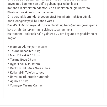
sayesinde bağımsız bir selfie çubuğu gibi kullanılabilir.
Katlanabilir bir telefon adaptörü ve akıllı telefonlar için üniversal
Bluetooth uzaktan kumanda bulunur.
Orta boru alt kısmında, tripodun stabilitesini artırmak için ağırlık
asabileceğiniz yaylı bir kanca vardır.
BackPack Air bir seyahat tripodu olarak, üç bacağın ters çevirilip orta
boru etrafında toplanması şeklinde tasarlanmıştır.
Bu tasarım BackPack Air'in yalnızca 29 cm boyunda taşınabilmesini
sağlar.
* Materyal Alüminyum Alaşım
* Taşıma Kapasitesi 6 kg
* Max. Yükseklik 155 cm
* Taşıma Boyu 29 cm
* Hyper Lock Kilit Sistemi
* Renk Uyumlu Arca Swiss Plate
* Katlanabilir Telefon tutucu
* Üniversal Bluetooth Kumanda
* Ağırlık 1.13 kg
* Yumuşak Taşıma Çantası
Bu ürünün fiyat bilgisi, resim, ürün açıklamalarında ve diğer
konularda yetersiz gördüğünüz noktaları öneri formunu
Bu ürüne ilk yorumu siz yapın!
kullanarak tarafımıza iletebilirsiniz.
Görüş ve önerileriniz için teşekkür ederiz.