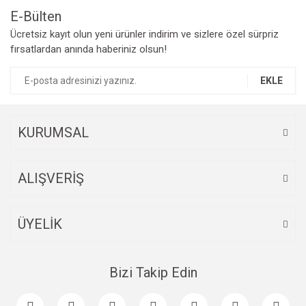
E-Bülten
Yorum Yaz
Ücretsiz kayıt olun yeni ürünler indirim ve sizlere özel sürpriz
Ürün resmi kalitesiz, bozuk veya görüntülenemiyor.
fırsatlardan anında haberiniz olsun!
Ürün açıklamasında eksik bilgiler bulunuyor.
Ürün bilgilerinde hatalar bulunuyor.
EKLE
Ürün fiyatı diğer sitelerden daha pahalı.
Bu ürüne benzer farklı alternatifler olmalı.
KURUMSAL
ALIŞVERİŞ
Gönder
ÜYELİK
Bizi Takip Edin