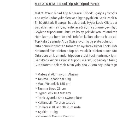
MeFOTO RTAIR RoadTrip Air Tripod Purple
MeFOTO'nun Road Trip Air Travel Tripod'u çağdaş fotoğraf m
155 cm'e kadar yükselen ve 6 kg taşıyabilen Back Pack Air'i
En büyük fark; 5 parçalı bacaklardaki Hyper Lock Kilit tasar
Bacakları açmak için, lastik ayağı açma yönüne çeviriliyor 
Böylece tripodunuzu hızlı ve kolay şekilde konumlandırab
Hem kamera hem de akıllı telefon kullanıcılarına hitap eden 
Top Kafa üzerinde Arca Swiss uyumlu bir plate bulunur.
Orta borusu tripodtan tamamen ayrılarak Hyper Lock Sistem
Katlanabilir bir telefon adaptörü ve akıllı telefonlar için
Orta boru alt kısmında, tripodun stabilitesini artırmak için 
BackPack Air bir seyahat tripodu olarak, üç bacağın ters ç
Bu tasarım BackPack Air'in yalnızca 29 cm boyunda taşın
* Materyal Alüminyum Alaşım
* Taşıma Kapasitesi 6 kg
* Max. Yükseklik 155 cm
* Taşıma Boyu 29 cm
* Hyper Lock Kilit Sistemi
* Renk Uyumlu Arca Swiss Plate
* Katlanabilir Telefon tutucu
* Üniversal Bluetooth Kumanda
* Ağırlık 1.13 kg
* Yumuşak Taşıma Çantası