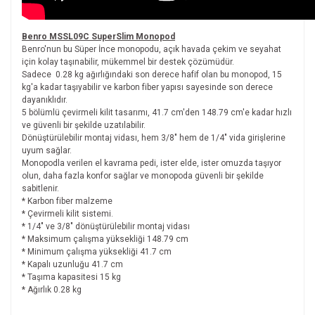
Benro MSSL09C SuperSlim Monopod
Benro'nun bu Süper İnce monopodu, açık havada çekim ve seyahat
için kolay taşınabilir, mükemmel bir destek çözümüdür.
Sadece 0.28 kg ağırlığındaki son derece hafif olan bu monopod, 15
kg'a kadar taşıyabilir ve karbon fiber yapısı sayesinde son derece
dayanıklıdır.
5 bölümlü çevirmeli kilit tasarımı, 41.7 cm'den 148.79 cm'e kadar hızlı
ve güvenli bir şekilde uzatılabilir.
Dönüştürülebilir montaj vidası, hem 3/8" hem de 1/4" vida girişlerine
uyum sağlar.
Monopodla verilen el kavrama pedi, ister elde, ister omuzda taşıyor
olun, daha fazla konfor sağlar ve monopoda güvenli bir şekilde
sabitlenir.
* Karbon fiber malzeme
* Çevirmeli kilit sistemi.
* 1/4" ve 3/8" dönüştürülebilir montaj vidası
* Maksimum çalışma yüksekliği 148.79 cm
* Minimum çalışma yüksekliği 41.7 cm
* Kapalı uzunluğu 41.7 cm
* Taşıma kapasitesi 15 kg
* Ağırlık 0.28 kg