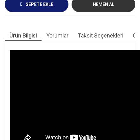
SEPETE EKLE
HEMEN AL
Ürün Bilgisi
Yorumlar
Taksit Seçenekleri
Öne