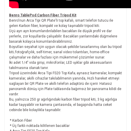
Benro TablePod Carbon Fiber Tripod Kit
Benro'nun Arca Tipi QR Plate'li top kafalı, smart telefon tutucu ile
gelen Karbon fiber, kompakt ve kolay taşınabilir tripod kiti.
Üçü ayrı ayrı konumlandırılabilen bacakları ile düşük profil ve dar
yerlerle, zor koşullarda çalışabilir. Bacakları yanlarındaki düğmelere
basarak kolayca konumlandırabilirsiniz.
Boyutları seyahat için uygun olacak şekilde tasarlanmış olan bu tripod
kiti; fotoğrafçılık, self-timer, sanal video tolantıları, home-office
çalışmalar ve daha fazlası için mükemmel çözümler sunar.
İki adet 1/4" vida girişi, mikrofonlar, LED ışıklar gibi aksesuarların
takılmasına olanak tanır.
Tripod üzerindeki Arca Tipi FS20 Top Kafa; aynasız kameralar, kompakt
kameralar, akıllı cihazlar takılabilmenin yanında, Hızlı hareket etmeyi
sağlayan bir QR Plate ve akıllı telefon adaptörü de içerir. Hatasız
panoramik dönüş için Plate tablasında bağımsız bir panorama kilidi de
vardır.
Bu, yalnızca 250 gr ağırlığındaki karbon fiber tripod kiti, 3 kg ağırlığa
kadar taşıyabilir ve kamera çantasında, el bagajında hatta ceket
cebinde bile kolaylıkla taşınabilir.
* Karbon Fiber
* Üç farklı noktada kilitlenen bacaklar