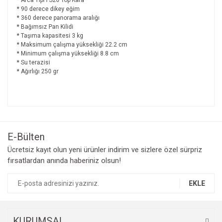
* Arca Tipi FS20 Top Kafa
* 90 derece dikey eğim
* 360 derece panorama aralığı
* Bağımsız Pan Kilidi
* Taşıma kapasitesi 3 kg
* Maksimum çalışma yüksekliği 22.2 cm
* Minimum çalışma yüksekliği 8.8 cm
* Su terazisi
* Ağırlığı 250 gr
Bu ürünün fiyat bilgisi, resim, ürün açıklamalarında ve diğer
konularda yetersiz gördüğünüz noktaları öneri formunu
Bu ürüne ilk yorumu siz yapın!
kullanarak tarafımıza iletebilirsiniz.
Görüş ve önerileriniz için teşekkür ederiz.
E-Bülten
Yorum Yaz
Ücretsiz kayıt olun yeni ürünler indirim ve sizlere özel sürpriz
Ürün resmi kalitesiz, bozuk veya görüntülenemiyor.
fırsatlardan anında haberiniz olsun!
Ürün açıklamasında eksik bilgiler bulunuyor.
Ürün bilgilerinde hatalar bulunuyor.
EKLE
Ürün fiyatı diğer sitelerden daha pahalı.
Bu ürüne benzer farklı alternatifler olmalı.
KURUMSAL