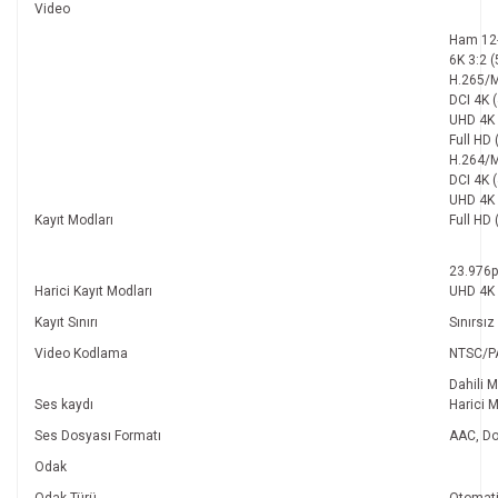
Video
Ham 12-
6K 3:2 
H.265/M
DCI 4K 
UHD 4K 
Full HD
H.264/M
DCI 4K 
UHD 4K 
Kayıt Modları
Full HD
23.976p
Harici Kayıt Modları
UHD 4K 
Kayıt Sınırı
Sınırsız
Video Kodlama
NTSC/P
Dahili M
Ses kaydı
Harici M
Ses Dosyası Formatı
AAC, D
Odak
Odak Türü
Otomat