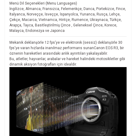
Menü Dil Seçenekleri (Menu Languages)
İngilizce, Almanca, Fransızca, Felemenkçe, Danca, Portekizce, Fince,
İtalyanca, Norveççe, İsveççe, İspanyolca, Yunanca, Rusça, Lehçe,
Çekçe, Macarca, Vietnamca, Hintçe, Rumence, Ukraynaca, Türkçe,
Arapça, Tayca, Basitleştirilmiş Çince , Geleneksel Çince, Korece,
Malayca, Endonezya ve Japonca
Mekanik deklanşörle 12 fps'ye ve elektronik (sessiz) deklanşörle 30
fps'ye varan hızlarda inanılmaz performans sunanCanon EOS R3, bir
öznenin hareketleri arasındaki anlık ayrıntıları yakalayabilir.
Bu, atletler, hayvanlar, arabalar ve hareket halindeki motosikletler gibi
dinamik aksiyon fotoğrafları için idealdir.