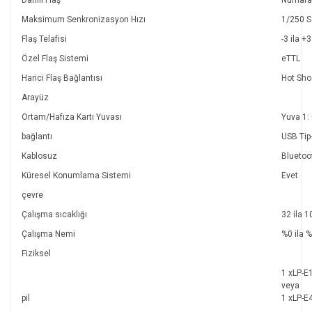
Maksimum Senkronizasyon Hızı
1/250 S
Flaş Telafisi
-3 ila +
Özel Flaş Sistemi
eTTL
Harici Flaş Bağlantısı
Hot Sho
Arayüz
Ortam/Hafıza Kartı Yuvası
Yuva 1:
bağlantı
USB Tip
Kablosuz
Bluetoot
Küresel Konumlama Sistemi
Evet
çevre
Çalışma sıcaklığı
32 ila 1
Çalışma Nemi
%0 ila 
Fiziksel
1 xLP-E1
veya
pil
1 xLP-E4