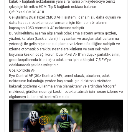
kulaklık bağlantı noktalarının yanı sıra harici bir kaydediciye temiz
çıkış için bir mikro-HDMI Tip-D bağlantı noktası bulunur.
Çift Piksel CMOS AF II
Geliştirilmiş Dual Pixel CMOS AF II sistemi, daha hızlı, daha duyarlı ve
daha hassas odaklama performansı için tüm sensör alanını
kapsayan 1053 otomatik AF noktasına sahiptir.
Bu yükseltilmiş aşama algılamalı odaklama sistemi ayrıca gözleri,
yüzleri, kafaları (kasklar dahil), hayvanları ve araçları akıllıca tanıma
yeteneği ile gelişmiş nesne algılama ve izleme özelliğine sahiptir ve
izleme otomatik olarak bu nesnelere kilitlenir ve seri çekimler
boyunca keskin odağı korur . Dual Pixel AF II'nin düşük parlaklık sınırı,
gece koşullarında bile doğru odaklama için etkileyici -7,5 EV'ye
odaklanacak şekilde iyileştirildi.
Göz Kontrolü AF
Eye Control AF (Göz Kontrolü AF), temel olarak, atıcıların, odak
noktasının bulunduğu yerden başlamak için elektronik vizörden
bakarak gözlerini kullanmalarına olanak tanır ve ardından fotoğraf
makinesi, görülen nesneyi keskin odakta tutmak için nesne izleme ve
algılamayı kullanarak kontrolü ele alır.