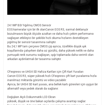
24.1MP BSI Yığılmış CMOS Sensör
EOS kameralar için bir ilk olanCanon EOS R3, sarmal deklanşör
bozulmasını büyük ölçüde azaltan ve daha hızlı çekim performansı
sağlayan etkileyici bir şekilde hızlı okuma hızlarını destekleyen
yığılmış bir sensör tasarımına sahiptir.
Bu 24,1 MP tam çerçeve CMOS çip ayrıca, özellikle düşük ışık
koşullarında çalışırken daha az gürültü, daha yüksek netlik ve daha
yumuşak renk sunumu sağlayan, ışığı toplamada daha verimli olan
arkadan aydınlatmalı bir tasarıma sahiptir.
CFexpress ve UHS-II SD Hafıza Kartları için Çift Kart Yuvaları
Canon EOS R3, süper yüksek hızlı CFexpress çift kart yuvalarına hızla
inanılmaz miktarda görüntü ve video yazabilir.
Ayrıca, bir UHS-II SD kart yuvası, ana bellek kartı görevleri için uygun bir
alternatif veya yedek olarak da sağlanır.
Değişken Açılı Dokunmatik LCD Ekran
yüksek, düşük ve öne bakan açılarda çalışma avantajı sağlar.