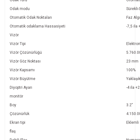
Odak modu
Sürekli-
Otomatik Odak Noktaları
Faz Alg
Otomatik odaklama Hassasiyeti
-7,5 ila
Vizör
Vizör Tipi
Elektro
Vizör Çözünürlüğü
5.760.0
Vizör Göz Noktası
23 mm
Vizör Kapsamı
100%
Vizör Büyütme
Yaklaşı
Diyoptri Ayarı
-4 ila +2
monitör
Boy
3.2"
Çözünürlük
4.150.0
Ekran tipi
Eklemli
flaş
Dahili Flaş
Numara