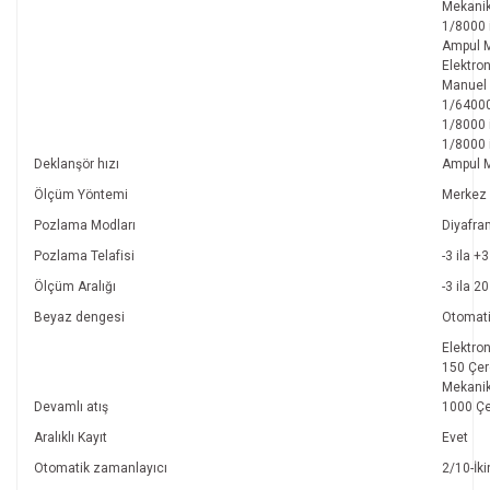
Mekanik
1/8000 
Ampul 
Elektro
Manuel
1/64000
1/8000 
1/8000 
Deklanşör hızı
Ampul 
Ölçüm Yöntemi
Merkez A
Pozlama Modları
Diyafra
Pozlama Telafisi
-3 ila +
Ölçüm Aralığı
-3 ila 2
Beyaz dengesi
Otomatik
Elektro
150 Çer
Mekanik
Devamlı atış
1000 Çe
Aralıklı Kayıt
Evet
Otomatik zamanlayıcı
2/10-İk