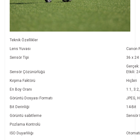
Teknik Özellikler
Lens Yuvası
Canon 
Sensör Tipi
36 x 2
Gerçek:
Sensör Çözünürlüğü
Etkili: 
Kırpma Faktörü
Hiçbiri
En Boy Oranı
1:1, 3:2
Görüntü Dosyası Formatı
JPEG, H
Bit Derinliği
14-Bit
Görüntü sabitleme
Sensör 
Pozlama Kontrolü
ISO Duyarlılığı
Otomati