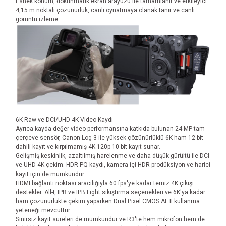
Esnek konum, dokunmatik ekran arayüzü ile tamamlanır ve etkileyici
4,15 m noktalı çözünürlük, canlı oynatmaya olanak tanır ve canlı
görüntü izleme.
6K Raw ve DCI/UHD 4K Video Kaydı
Ayrıca kayda değer video performansına katkıda bulunan 24 MP tam
çerçeve sensör, Canon Log 3 ile yüksek çözünürlüklü 6K ham 12 bit
dahili kayıt ve kırpılmamış 4K 120p 10-bit kayıt sunar.
Gelişmiş keskinlik, azaltılmış harelenme ve daha düşük gürültü ile DCI
ve UHD 4K çekim. HDR-PQ kaydı, kamera içi HDR prodüksiyon ve harici
kayıt için de mümkündür.
HDMI bağlantı noktası aracılığıyla 60 fps'ye kadar temiz 4K çıkışı
destekler. All-I, IPB ve IPB Light sıkıştırma seçenekleri ve 6K'ya kadar
ham çözünürlükte çekim yaparken Dual Pixel CMOS AF II kullanma
yeteneği mevcuttur.
Sınırsız kayıt süreleri de mümkündür ve R3'te hem mikrofon hem de