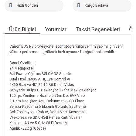
Hızlı Gönderi
Kargo Bedava
Ürün Bilgisi
Yorumlar
Taksit Seçenekleri
Öne
Canon EOS R3 profesyonel spor
f
otoğrafçılığı ve film yapımı için yeni
yüksek performanslı, yüksek hızlı aynasız fotoğraf makinesidir.
Genel Özellikler
24 Megapiksel
Full Frame Yığılmış BSI CMOS Sensör
Dual Pixel CMOS AF II, Eye Control AF
6K60 Raw ve 4K120 10-Bit Dahili Video
Saniyede 30 fps E. Deklanşör, 12 fps Mek. deklanşör
120 fps Yenileme Hızı ile 5,76m-Dot EVF Vizör
8.1 cm Değişken Açılı Dokunmatik LCD Ekran
Sensör Kaydırma 5 Eksenli Görüntü Sabitleme
Çok Fonksiyonlu Pabuç, Dahili Vert. Kavramak
CFexpress ve SD UHS-II Hafıza Kartı Yuvaları
Kablolu LAN ve 5 GHz Wi-Fi Desteği
Ağırlık - 822 g (Gövde)