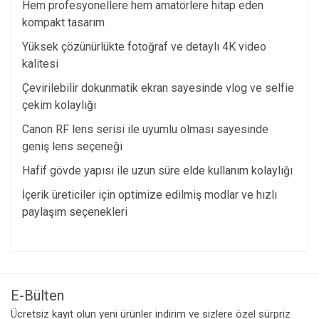
Hem profesyonellere hem amatörlere hitap eden
kompakt tasarım
Yüksek çözünürlükte fotoğraf ve detaylı 4K video
kalitesi
Çevirilebilir dokunmatik ekran sayesinde vlog ve selfie
çekim kolaylığı
Canon RF lens serisi ile uyumlu olması sayesinde
geniş lens seçeneği
Hafif gövde yapısı ile uzun süre elde kullanım kolaylığı
İçerik üreticiler için optimize edilmiş modlar ve hızlı
paylaşım seçenekleri
Bu ürünün fiyat bilgisi, resim, ürün açıklamalarında ve diğer
konularda yetersiz gördüğünüz noktaları öneri formunu
Bu ürüne ilk yorumu siz yapın!
kullanarak tarafımıza iletebilirsiniz.
Görüş ve önerileriniz için teşekkür ederiz.
E-Bülten
Yorum Yaz
Ücretsiz kayıt olun yeni ürünler indirim ve sizlere özel sürpriz
Ürün resmi kalitesiz, bozuk veya görüntülenemiyor.