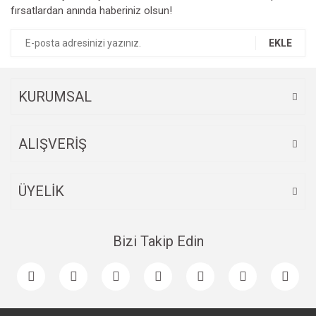
fırsatlardan anında haberiniz olsun!
Ürün açıklamasında eksik bilgiler bulunuyor.
Ürün bilgilerinde hatalar bulunuyor.
EKLE
Ürün fiyatı diğer sitelerden daha pahalı.
Bu ürüne benzer farklı alternatifler olmalı.
KURUMSAL
ALIŞVERİŞ
Gönder
ÜYELİK
Bizi Takip Edin