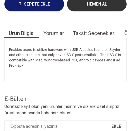
SEPETE EKLE
HEMEN AL
Ürün Bilgisi
Yorumlar
Taksit Seçenekleri
Öne
Enables users to utilize hardware with USB-A cables found on Spyder
and other products that only have USB-C ports available. The USB-C is
compatible with Mac, Windows-based PCs, Android devices and iPad
Pro.<&p>
Bu ürünün fiyat bilgisi, resim, ürün açıklamalarında ve diğer
konularda yetersiz gördüğünüz noktaları öneri formunu
Bu ürüne ilk yorumu siz yapın!
kullanarak tarafımıza iletebilirsiniz.
Görüş ve önerileriniz için teşekkür ederiz.
E-Bülten
Yorum Yaz
Ücretsiz kayıt olun yeni ürünler indirim ve sizlere özel sürpriz
Ürün resmi kalitesiz, bozuk veya görüntülenemiyor.
fırsatlardan anında haberiniz olsun!
Ürün açıklamasında eksik bilgiler bulunuyor.
Ürün bilgilerinde hatalar bulunuyor.
EKLE
Ürün fiyatı diğer sitelerden daha pahalı.