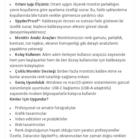
Ortam Işığı Ölçümü:
Ortam ışığını ölçerek monitör parlaklığını
çevre koşullarına göre ayarlama özelliği sunar. Bu, farklı ışıklandırma
koşullarında bile tutarlı renkler görmenize yardımcı olur.
SpyderProof™:
Kalibrasyon öncesi ve sonrası farkı gösteren bir
özellik sunar, böylece kalibrasyonun etkisini görsel olarak
deneyimleyebilirsiniz.
Monitör Analiz Araçları:
Monitörünüzün renk gamutu, parlaklık,
kontrast, ton tepkisi, ekranın homojenliği gibi detaylı analizlerini
yapabilme yeteneği.
Kolay Kullanım:
Adım adım ilerleyen kullanıcı arayüzü sayesinde
hem yeni başlayanlar hem de ileri düzey kullanıcılar için kalibrasyon
sürecini kolaylaştırır.
Çoklu Monitör Desteği:
Birden fazla monitörü kalibre etme ve
bunlar arasında renk tutarlılığı sağlama imkanı.
Geniş Uyumluluk:
Windows ve macOS işletim sistemlerinin güncel
sürümleriyle uyumludur. USB-C bağlantısı (USB-A adaptörlü)
sayesinde modern bilgisayarlarla kolayca kullanılır.
Kimler İçin Uygundur?
Profesyonel ve amatör fotoğrafçılar
Grafik tasarımcılar
Video editörleri ve prodüktörler
Web tasarımcıları
Renk doğruluğunun hayati olduğu tüm yaratıcı profesyoneller
Özetle, Datacolor SpyderPro, ekranınızdan her zaman doğru renkleri