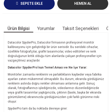
SEPETE EKLE
HEMEN AL
Ürün Bilgisi
Yorumlar
Taksit Seçenekleri
Öne
Datacolor SpyderPro, Datacolor firmasının profesyonel monitör
kalibrasyonu için geliştirdiği bir ürün serisidir. Bu serideki cihazlar,
özellikle fotoğrafçılar, grafik tasarımcılar, video editörleri ve renk
doğruluğunun kritik olduğu tüm alanlarda çalışan profesyoneller için
vazgeçilmez araçlardır.
Datacolor SpyderPro'nun Temel Amacı ve Ne İşe Yarar:
Monitörler zamanla renklerini ve parlaklıklarını kaybeder veya fabrika
ayarları zaten mükemmel olmayabilir. Bu durum, ekranda gördüğünüz
renklerin aslında doğru renkler olmaması anlamına gelir. Sonuç
olarak, fotoğraflarınızı işlediğinizde, videolarınızı düzenlediğinizde
veya grafik tasarımlar yaptığınızda, çıktının (baskı, başka bir ekranda
görüntüleme) ekranınızda gördüğünüzden çok farklı görünme riski
oluşur.
SpyderPro tam da bu noktada devreye girer: