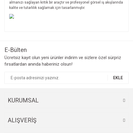
almanızı sağlayan kritik bir araçtır ve profesyonel görsel iş akışlarında
kalite ve tutarlılık sağlamak için tasarlanmıştır.
Bu ürünün fiyat bilgisi, resim, ürün açıklamalarında ve diğer
konularda yetersiz gördüğünüz noktaları öneri formunu
Bu ürüne ilk yorumu siz yapın!
kullanarak tarafımıza iletebilirsiniz.
Görüş ve önerileriniz için teşekkür ederiz.
E-Bülten
Yorum Yaz
Ücretsiz kayıt olun yeni ürünler indirim ve sizlere özel sürpriz
Ürün resmi kalitesiz, bozuk veya görüntülenemiyor.
fırsatlardan anında haberiniz olsun!
Ürün açıklamasında eksik bilgiler bulunuyor.
Ürün bilgilerinde hatalar bulunuyor.
EKLE
Ürün fiyatı diğer sitelerden daha pahalı.
Bu ürüne benzer farklı alternatifler olmalı.
KURUMSAL
ALIŞVERİŞ
Gönder