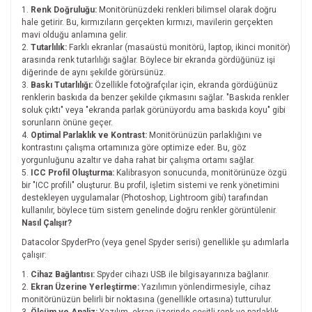
Renk Doğruluğu:
Monitörünüzdeki renkleri bilimsel olarak doğru
hale getirir. Bu, kırmızıların gerçekten kırmızı, mavilerin gerçekten
mavi olduğu anlamına gelir.
Tutarlılık:
Farklı ekranlar (masaüstü monitörü, laptop, ikinci monitör)
arasında renk tutarlılığı sağlar. Böylece bir ekranda gördüğünüz işi
diğerinde de aynı şekilde görürsünüz.
Baskı Tutarlılığı:
Özellikle fotoğrafçılar için, ekranda gördüğünüz
renklerin baskıda da benzer şekilde çıkmasını sağlar. "Baskıda renkler
soluk çıktı" veya "ekranda parlak görünüyordu ama baskıda koyu" gibi
sorunların önüne geçer.
Optimal Parlaklık ve Kontrast:
Monitörünüzün parlaklığını ve
kontrastını çalışma ortamınıza göre optimize eder. Bu, göz
yorgunluğunu azaltır ve daha rahat bir çalışma ortamı sağlar.
ICC Profil Oluşturma:
Kalibrasyon sonucunda, monitörünüze özgü
bir "ICC profili" oluşturur. Bu profil, işletim sistemi ve renk yönetimini
destekleyen uygulamalar (Photoshop, Lightroom gibi) tarafından
kullanılır, böylece tüm sistem genelinde doğru renkler görüntülenir.
Nasıl Çalışır?
Datacolor SpyderPro (veya genel Spyder serisi) genellikle şu adımlarla
çalışır:
Cihaz Bağlantısı:
Spyder cihazı USB ile bilgisayarınıza bağlanır.
Ekran Üzerine Yerleştirme:
Yazılımın yönlendirmesiyle, cihaz
monitörünüzün belirli bir noktasına (genellikle ortasına) tutturulur.