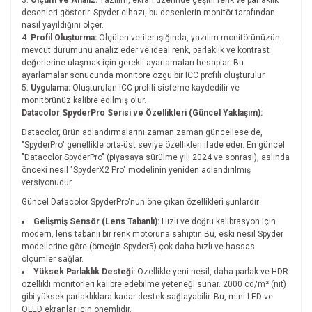
Ölçüm ve Analiz:
Yazılım, ekran üzerinde çeşitli renk ve parlaklık
desenleri gösterir. Spyder cihazı, bu desenlerin monitör tarafından
nasıl yayıldığını ölçer.
Profil Oluşturma:
Ölçülen veriler ışığında, yazılım monitörünüzün
mevcut durumunu analiz eder ve ideal renk, parlaklık ve kontrast
değerlerine ulaşmak için gerekli ayarlamaları hesaplar. Bu
ayarlamalar sonucunda monitöre özgü bir ICC profili oluşturulur.
Uygulama:
Oluşturulan ICC profili sisteme kaydedilir ve
monitörünüz kalibre edilmiş olur.
Datacolor SpyderPro Serisi ve Özellikleri (Güncel Yaklaşım):
Datacolor, ürün adlandırmalarını zaman zaman güncellese de,
"SpyderPro" genellikle orta-üst seviye özellikleri ifade eder. En güncel
"Datacolor SpyderPro" (piyasaya sürülme yılı 2024 ve sonrası), aslında
önceki nesil "SpyderX2 Pro" modelinin yeniden adlandırılmış
versiyonudur.
Güncel Datacolor SpyderPro'nun öne çıkan özellikleri şunlardır:
Gelişmiş Sensör (Lens Tabanlı):
Hızlı ve doğru kalibrasyon için
modern, lens tabanlı bir renk motoruna sahiptir. Bu, eski nesil Spyder
modellerine göre (örneğin Spyder5) çok daha hızlı ve hassas
ölçümler sağlar.
Yüksek Parlaklık Desteği:
Özellikle yeni nesil, daha parlak ve HDR
özellikli monitörleri kalibre edebilme yeteneği sunar. 2000 cd/m² (nit)
gibi yüksek parlaklıklara kadar destek sağlayabilir. Bu, mini-LED ve
OLED ekranlar için önemlidir.