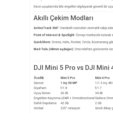
Gece uçuşlarında bile engelleri algılayarak güvenli bir u
Akıllı Çekim Modları
ActiveTrack 360°
: Hareketli nesneleri otomatik takip ede
Point of Interest & Spotlight
: Özneyi merkezde tutarak s
QuickShots
: Dronie, Helix, Rocket, Circle, Boomerang gi
Med-Tele (48mm eşdeğer)
: Orta telefoto görünümle öz
DJI Mini 5 Pro vs DJI Mini 
Özellik
Mini 5 Pro
Mini 4 Pro
Sensör
1 inç 50 MP
1/1.3 inç 48
Diyafram
f/1.8
f/1.7
Uçuş Süresi
36 dk
34 dk
Engelden Kaçınma
LiDAR + Omnidirectional
Sadece Omni
Dahili Depolama
42 GB
2 GB
Gimbal
225° rotasyon
Sınırlı dikey