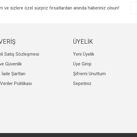
im ve sizlere özel sürpriz fırsatlardan anında haberiniz olsun!
VERİŞ
ÜYELİK
li Satış Sözleşmesi
Yeni Üyelik
Gönder
k ve Güvenlik
Üye Girişi
e İade Şartları
Şifremi Unuttum
 Veriler Politikası
Sepetiniz