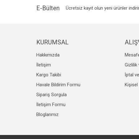
Ürün bilgilerinde hatalar bulunuyor.
E-Bülten
Ücretsiz kayıt olun yeni ürünler indir
Ürün fiyatı diğer sitelerden daha pahalı.
Bu ürüne benzer farklı alternatifler olmalı.
KURUMSAL
ALIŞ
Hakkımızda
Mesafe
İletişim
Gizlili
Kargo Takibi
İptal v
Havale Bildirim Formu
Kişisel
Sipariş Sorgula
İletişim Formu
Bloglarımız