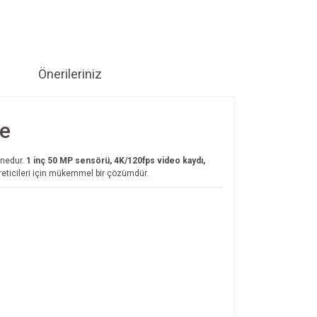
Önerileriniz
ne
onedur.
1 inç 50 MP sensörü, 4K/120fps video kaydı,
üreticileri için mükemmel bir çözümdür.