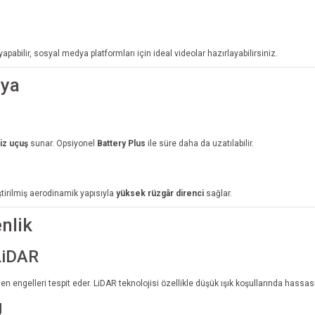
abilir, sosyal medya platformları için ideal videolar hazırlayabilirsiniz.
rya
siz uçuş
sunar. Opsiyonel
Battery Plus
ile süre daha da uzatılabilir.
ştirilmiş aerodinamik yapısıyla
yüksek rüzgâr direnci
sağlar.
nlik
LiDAR
n engelleri tespit eder. LiDAR teknolojisi özellikle düşük ışık koşullarında hassasi
g