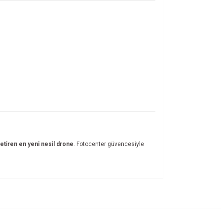
getiren en yeni nesil drone
. Fotocenter güvencesiyle
ıza iletebilirsiniz.