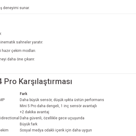
çuş deneyimi sunar.
r.
inematik sahneler yaratır.
bi hazır çekim modları.
neyi daha öne çıkarır.
4 Pro Karşılaştırması
Fark
 MP
Daha büyük sensör, düşük ışıkta üstün performans
Mini 5 Pro daha dengeli, 1 inç sensör avantajlı
+2 dakika avantaj
directional
Daha güvenli, özellikle gece uçuşunda
Büyük fark
 çekim
Sosyal medya odaklı içerik için daha uygun