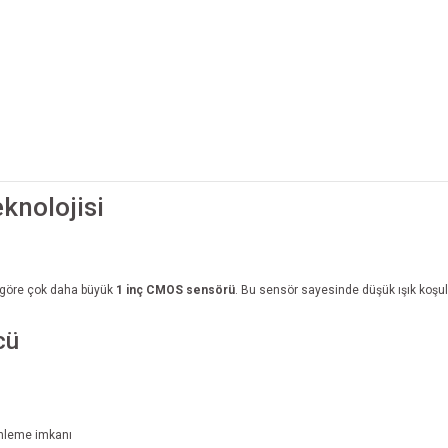
knolojisi
e göre çok daha büyük
1 inç CMOS sensörü
. Bu sensör sayesinde düşük ışık koşull
cü
enleme imkanı