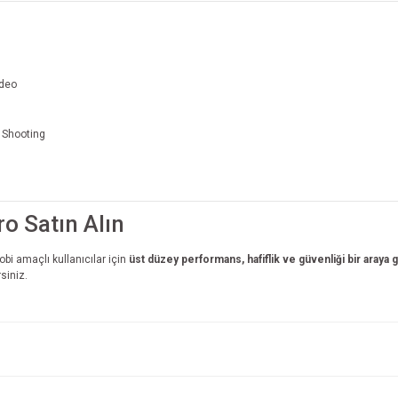
ideo
l Shooting
o Satın Alın
obi amaçlı kullanıcılar için
üst düzey performans, hafiflik ve güvenliği bir araya 
siniz.
e diğer konularda yetersiz gördüğünüz noktaları öneri formunu kullanarak tarafım
Bu ürüne ilk yorumu siz yapın!
r.
Yorum Yaz