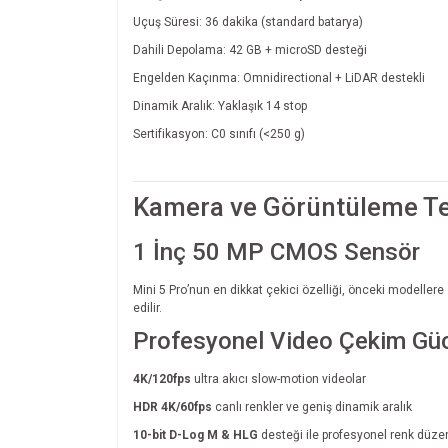
Uçuş Süresi: 36 dakika (standard batarya)
Dahili Depolama: 42 GB + microSD desteği
Engelden Kaçınma: Omnidirectional + LiDAR destekli
Dinamik Aralık: Yaklaşık 14 stop
Sertifikasyon: C0 sınıfı (<250 g)
Kamera ve Görüntüleme Te
1 İnç 50 MP CMOS Sensör
Mini 5 Pro’nun en dikkat çekici özelliği, önceki modeller
edilir.
Profesyonel Video Çekim Gü
4K/120fps
ultra akıcı slow-motion videolar
HDR 4K/60fps
canlı renkler ve geniş dinamik aralık
10-bit D-Log M & HLG
desteği ile profesyonel renk düz