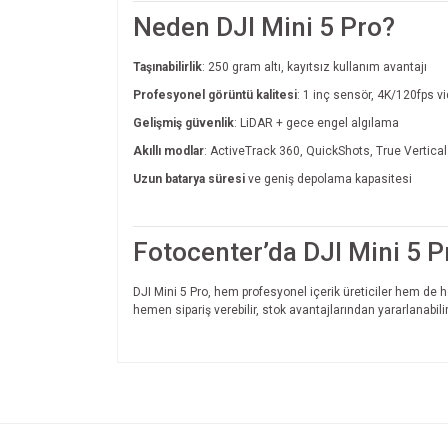
Neden DJI Mini 5 Pro?
Taşınabilirlik
: 250 gram altı, kayıtsız kullanım avantajı
Profesyonel görüntü kalitesi
: 1 inç sensör, 4K/120fps v
Gelişmiş güvenlik
: LiDAR + gece engel algılama
Akıllı modlar
: ActiveTrack 360, QuickShots, True Vertica
Uzun batarya süresi
ve geniş depolama kapasitesi
Fotocenter’da DJI Mini 5 Pr
DJI Mini 5 Pro, hem profesyonel içerik üreticiler hem de h
hemen sipariş verebilir, stok avantajlarından yararlanabilir
Bu ürünün fiyat bilgisi, resim, ürün açıklamalarında v
Görüş ve önerileriniz için teşekkür ederiz.
Ürün resmi kalitesiz, bozuk veya görüntülenemiyo
Ürün açıklamasında eksik bilgiler bulunuyor.