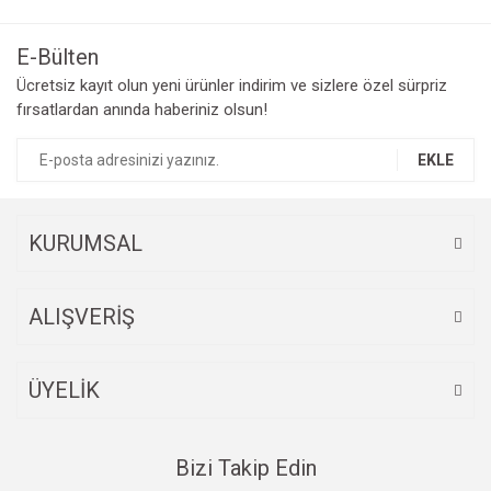
kullanarak tarafımıza iletebilirsiniz.
Görüş ve önerileriniz için teşekkür ederiz.
E-Bülten
Yorum Yaz
Ücretsiz kayıt olun yeni ürünler indirim ve sizlere özel sürpriz
Ürün resmi kalitesiz, bozuk veya görüntülenemiyor.
fırsatlardan anında haberiniz olsun!
Ürün açıklamasında eksik bilgiler bulunuyor.
Ürün bilgilerinde hatalar bulunuyor.
EKLE
Ürün fiyatı diğer sitelerden daha pahalı.
Bu ürüne benzer farklı alternatifler olmalı.
KURUMSAL
ALIŞVERİŞ
Gönder
ÜYELİK
Bizi Takip Edin