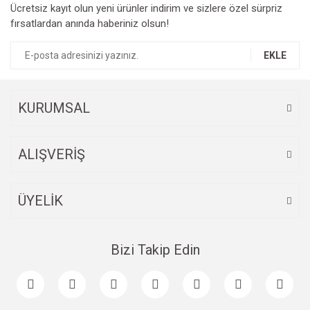
Ücretsiz kayıt olun yeni ürünler indirim ve sizlere özel sürpriz
Ürün resmi kalitesiz, bozuk veya görüntülenemiyor.
fırsatlardan anında haberiniz olsun!
Ürün açıklamasında eksik bilgiler bulunuyor.
Ürün bilgilerinde hatalar bulunuyor.
EKLE
Ürün fiyatı diğer sitelerden daha pahalı.
Bu ürüne benzer farklı alternatifler olmalı.
KURUMSAL
ALIŞVERİŞ
Gönder
ÜYELİK
Bizi Takip Edin