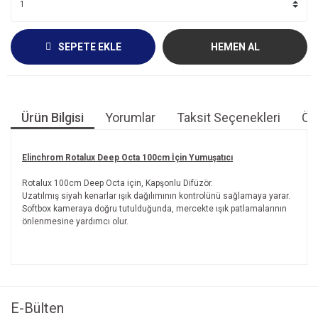
SEPETE EKLE
HEMEN AL
Ürün Bilgisi
Yorumlar
Taksit Seçenekleri
Öne
Elinchrom Rotalux Deep Octa 100cm İçin Yumuşatıcı
Rotalux 100cm Deep Octa için, Kapşonlu Difüzör.
Uzatılmış siyah kenarlar ışık dağılımının kontrolünü sağlamaya yarar.
Softbox kameraya doğru tutulduğunda, mercekte ışık patlamalarının
önlenmesine yardımcı olur.
Bu ürünün fiyat bilgisi, resim, ürün açıklamalarında ve diğer
konularda yetersiz gördüğünüz noktaları öneri formunu
Bu ürüne ilk yorumu siz yapın!
kullanarak tarafımıza iletebilirsiniz.
Görüş ve önerileriniz için teşekkür ederiz.
E-Bülten
Yorum Yaz