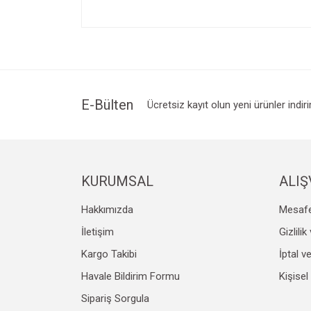
Bu ürünün fiyat bilgisi, resim, ürün açıklamalarında v
Görüş ve önerileriniz için teşekkür ederiz.
Ürün resmi kalitesiz, bozuk veya görüntülenemiyo
Ürün açıklamasında eksik bilgiler bulunuyor.
Ürün bilgilerinde hatalar bulunuyor.
E-Bülten
Ücretsiz kayıt olun yeni ürünler indir
Ürün fiyatı diğer sitelerden daha pahalı.
Bu ürüne benzer farklı alternatifler olmalı.
KURUMSAL
ALIŞ
Hakkımızda
Mesafe
İletişim
Gizlili
Kargo Takibi
İptal v
Havale Bildirim Formu
Kişisel
Sipariş Sorgula