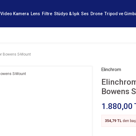
Video Kamera
Lens
Filtre
Stüdyo & Işık
Ses
Drone
Tripod ve Gimb
for Bowens S-Mount
Elinchrom
Elinchrom
Bowens 
1.880,00 
354,79 TL
den başl