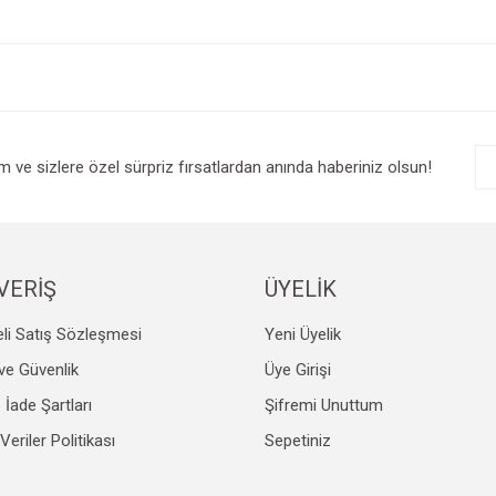
e diğer konularda yetersiz gördüğünüz noktaları öneri formunu kullanarak tarafım
Bu ürüne ilk yorumu siz yapın!
r.
Yorum Yaz
im ve sizlere özel sürpriz fırsatlardan anında haberiniz olsun!
VERİŞ
ÜYELİK
li Satış Sözleşmesi
Yeni Üyelik
Gönder
k ve Güvenlik
Üye Girişi
e İade Şartları
Şifremi Unuttum
 Veriler Politikası
Sepetiniz