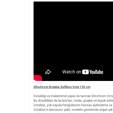
Elinchrom Rotalux Softbox Octa 135 cm
Esnekliği ve mükemmel yapısı ile tanınan Elinchrom Octabox'
Bu dözellikleri de bu box'ları, moda, gruplar ve büyük setle
Octabox, çok sayıda fotoğrafçının hassas aydınlatma ve yum
Octabox'ın benzersiz şekli, modelin gözlerinde doğal ışık 