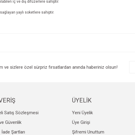
labilen iç ve dış difüzerlere sahiptir.
sağlayan yaylı soketlere sahiptir.
e diğer konularda yetersiz gördüğünüz noktaları öneri formunu kullanarak tarafım
Bu ürüne ilk yorumu siz yapın!
r.
Yorum Yaz
im ve sizlere özel sürpriz fırsatlardan anında haberiniz olsun!
VERİŞ
ÜYELİK
li Satış Sözleşmesi
Yeni Üyelik
Gönder
k ve Güvenlik
Üye Girişi
e İade Şartları
Şifremi Unuttum