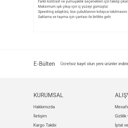
Farklı kontrast ve yumuşaklık seçenekleri için takılıp çıkarı
Maksimum ışık çıkışı için iç yüzeyi gümüştür.
Speedring adaptörü, box çubuklarının kolayca takılmasını 
Saklama ve taşıma için çantası ile birlikte gelir.
Bu ürünün fiyat bilgisi, resim, ürün açıklamalarında v
Görüş ve önerileriniz için teşekkür ederiz.
Ürün resmi kalitesiz, bozuk veya görüntülenemiyo
Ürün açıklamasında eksik bilgiler bulunuyor.
Ürün bilgilerinde hatalar bulunuyor.
E-Bülten
Ücretsiz kayıt olun yeni ürünler indir
Ürün fiyatı diğer sitelerden daha pahalı.
Bu ürüne benzer farklı alternatifler olmalı.
KURUMSAL
ALIŞ
Hakkımızda
Mesafe
İletişim
Gizlili
Kargo Takibi
İptal v