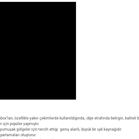
ları; özellikle yakın çekimlerde kullanıldığında, obje etrafında belirgin, kaliteli bi
r için popüler yapmıştır.
uşak gölgeler için tercih ettiği geniş alanlı, büyük bir ışık kaynağıdır.
parlamaları oluşturur.