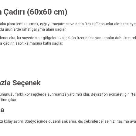
 Çadırı (60x60 cm)
 arka planı temiz tutmak, ışığı yumuşatmak ve daha “tek tip” sonuçlar almak isteye
tlu ürünlerde rahat çalışma alanı sağlar.
ımcı olur; bu sayede sert gölgeler azalır, ürün üzerindeki yansımalar daha kontrol
çadırın sabit kalmasına katkı sağlar.
azla Seçenek
rününüzü farklı konseptlerde sunmanıza yardımcı olur. Beyaz fon e-ticaret için “temi
öne çıkar.
ma
zı kolaylaştırır. Stüdyo içinde düzenli saklama, dış çekimlerde ise hızlı taşıma ava