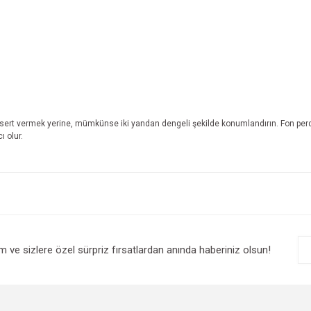
t sert vermek yerine, mümkünse iki yandan dengeli şekilde konumlandırın. Fon perde
 olur.
e diğer konularda yetersiz gördüğünüz noktaları öneri formunu kullanarak tarafım
Bu ürüne ilk yorumu siz yapın!
r.
Yorum Yaz
im ve sizlere özel sürpriz fırsatlardan anında haberiniz olsun!