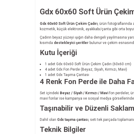
Gdx 60x60 Soft Ürün Çekim
Gdx 60x60 Soft Ürün Çekim Çadırı
, ürün fotoğraflarında
kozmetik, küçük elektronik, ayakkabı/çanta gibi orta boyu
Çadırın beyaz yüzeyi ışığın daha dengeli yayılmasına yard
kısımda
destekleyici şeritler
bulunur ve çekim esnasında 
Kutu İçeriği
1 adet Gdx 60x60 Soft Ürün Çekim Çadırı (60x60 cm)
4 adet Gdx Fon Perde (Beyaz, Siyah, Kırmızı, Mavi)
1 adet Gdx Taşıma Çantası
4 Renk Fon Perde ile Daha F
Set içindeki
Beyaz / Siyah / Kırmızı / Mavi
fon perdeler, ü
mavi fonlar ise kampanya ve sosyal medya görsellerinde 
Taşınabilir ve Düzenli Sakla
Dahil olan
Gdx taşıma çantası
, seti tek parçada toplamanı
Teknik Bilgiler