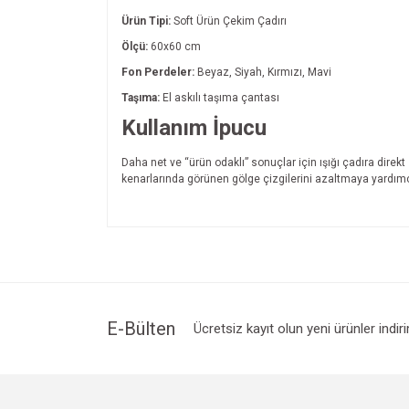
Ürün Tipi:
Soft Ürün Çekim Çadırı
Ölçü:
60x60 cm
Fon Perdeler:
Beyaz, Siyah, Kırmızı, Mavi
Taşıma:
El askılı taşıma çantası
Kullanım İpucu
Daha net ve “ürün odaklı” sonuçlar için ışığı çadıra direk
kenarlarında görünen gölge çizgilerini azaltmaya yardımcı
Bu ürünün fiyat bilgisi, resim, ürün açıklamalarında v
Görüş ve önerileriniz için teşekkür ederiz.
Ürün resmi kalitesiz, bozuk veya görüntülenemiyo
Ürün açıklamasında eksik bilgiler bulunuyor.
Ürün bilgilerinde hatalar bulunuyor.
E-Bülten
Ücretsiz kayıt olun yeni ürünler indir
Ürün fiyatı diğer sitelerden daha pahalı.
Bu ürüne benzer farklı alternatifler olmalı.