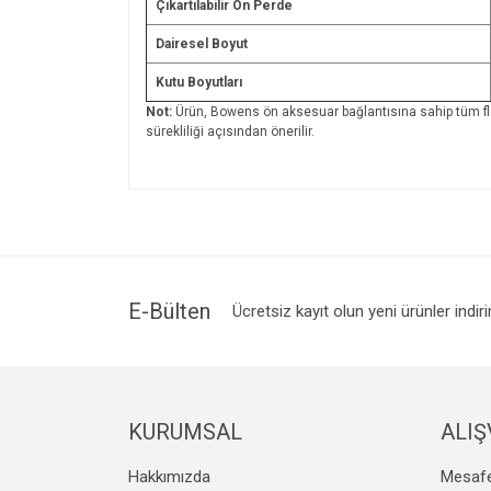
Çıkartılabilir Ön Perde
Dairesel Boyut
Kutu Boyutları
Not:
Ürün, Bowens ön aksesuar bağlantısına sahip tüm fla
sürekliliği açısından önerilir.
Bu ürünün fiyat bilgisi, resim, ürün açıklamalarında v
Görüş ve önerileriniz için teşekkür ederiz.
Ürün resmi kalitesiz, bozuk veya görüntülenemiyo
Ürün açıklamasında eksik bilgiler bulunuyor.
Ürün bilgilerinde hatalar bulunuyor.
E-Bülten
Ücretsiz kayıt olun yeni ürünler indir
Ürün fiyatı diğer sitelerden daha pahalı.
Bu ürüne benzer farklı alternatifler olmalı.
KURUMSAL
ALIŞ
Hakkımızda
Mesafe