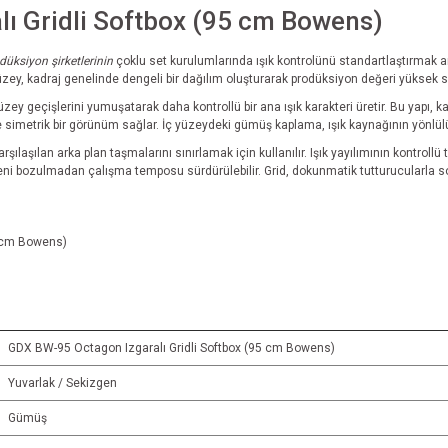
ı Gridli Softbox (95 cm Bowens)
düksiyon şirketlerinin
çoklu set kurulumlarında ışık kontrolünü standartlaştırmak
 yüzey, kadraj genelinde dengeli bir dağılım oluşturarak prodüksiyon değeri yüksek sa
üzey geçişlerini yumuşatarak daha kontrollü bir ana ışık karakteri üretir. Bu yapı,
simetrik bir görünüm sağlar. İç yüzeydeki gümüş kaplama, ışık kaynağının yönlül
rşılaşılan arka plan taşmalarını sınırlamak için kullanılır. Işık yayılımının kontrol
zeni bozulmadan çalışma temposu sürdürülebilir. Grid, dokunmatik tutturucularla so
5 cm Bowens)
GDX BW-95 Octagon Izgaralı Gridli Softbox (95 cm Bowens)
Yuvarlak / Sekizgen
Gümüş