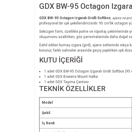
GDX BW-95 Octagon Izgaral
GDX BW-95 Octagon Izgaralı Gridli Softbox
,
ajans ve pro
profesyonel bir ışık şekillendiricisidir. 95 cm’lik octagon
Sekizgen form, özellikle portre ve röportaj çekimlerinde y
oluşumunu azaltırken, göz yansımalarında daha doğal ve 
Dahil edilen kumaş ızgara (grid), ajans setlerinde sıkça ka
korunur, farklı sahneler arasında geçiş yapılırken ışık dü
KUTU İÇERİĞİ
1 adet GDX BW-95 Octagon Izgaralı Gridli Softbox (9
1 adet GDX Bowens Mount Halka
1 adet GDX Taşıma Çantası
TEKNİK ÖZELLİKLER
Model
Şekil
İç Renk