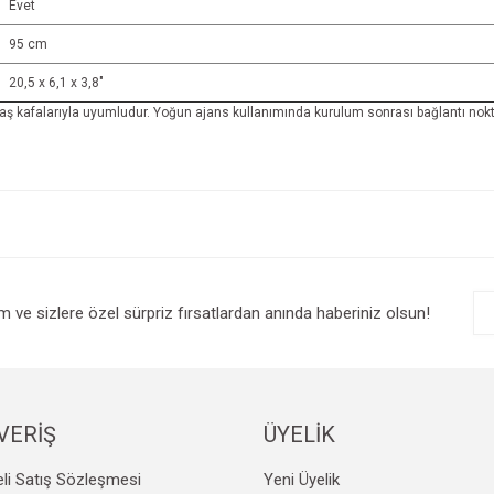
Evet
95 cm
20,5 x 6,1 x 3,8"
ş kafalarıyla uyumludur. Yoğun ajans kullanımında kurulum sonrası bağlantı nokta
e diğer konularda yetersiz gördüğünüz noktaları öneri formunu kullanarak tarafım
Bu ürüne ilk yorumu siz yapın!
r.
Yorum Yaz
im ve sizlere özel sürpriz fırsatlardan anında haberiniz olsun!
VERİŞ
ÜYELİK
li Satış Sözleşmesi
Yeni Üyelik