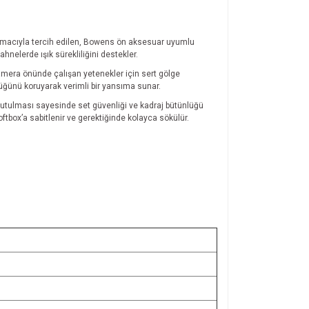
 amacıyla tercih edilen, Bowens ön aksesuar uyumlu
hnelerde ışık sürekliliğini destekler.
 kamera önünde çalışan yetenekler için sert gölge
üğünü koruyarak verimli bir yansıma sunar.
lü tutulması sayesinde set güvenliği ve kadraj bütünlüğü
ftbox’a sabitlenir ve gerektiğinde kolayca sökülür.