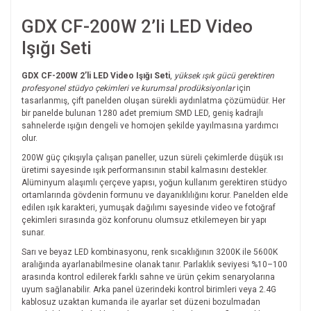
GDX CF-200W 2’li LED Video
Işığı Seti
GDX CF-200W 2’li LED Video Işığı Seti
,
yüksek ışık gücü gerektiren
profesyonel stüdyo çekimleri ve kurumsal prodüksiyonlar
için
tasarlanmış, çift panelden oluşan sürekli aydınlatma çözümüdür. Her
bir panelde bulunan 1280 adet premium SMD LED, geniş kadrajlı
sahnelerde ışığın dengeli ve homojen şekilde yayılmasına yardımcı
olur.
200W güç çıkışıyla çalışan paneller, uzun süreli çekimlerde düşük ısı
üretimi sayesinde ışık performansının stabil kalmasını destekler.
Alüminyum alaşımlı çerçeve yapısı, yoğun kullanım gerektiren stüdyo
ortamlarında gövdenin formunu ve dayanıklılığını korur. Panelden elde
edilen ışık karakteri, yumuşak dağılımı sayesinde video ve fotoğraf
çekimleri sırasında göz konforunu olumsuz etkilemeyen bir yapı
sunar.
Sarı ve beyaz LED kombinasyonu, renk sıcaklığının 3200K ile 5600K
aralığında ayarlanabilmesine olanak tanır. Parlaklık seviyesi %10–100
arasında kontrol edilerek farklı sahne ve ürün çekim senaryolarına
uyum sağlanabilir. Arka panel üzerindeki kontrol birimleri veya 2.4G
kablosuz uzaktan kumanda ile ayarlar set düzeni bozulmadan