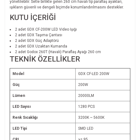
yönetilebilir. Setle birlikte gelen 260 cm havalı tip paraflaş ayakları,
ışıkların güvenli ve dengeli biçimde konumlandırılmasını destekler.
KUTU İÇERİĞİ
2 adet GDX CF-200W LED Video Işığı
2 adet GDX Taşıma Çantası
2 adet GDX Güç Adaptörü
2 adet GDX Uzaktan Kumanda
2 adet Godox 260T (Havalı) Paraflaş Ayağı 260 cm
TEKNİK ÖZELLİKLER
Model
GDX CF-LED 200W
Güç
200W
Lümen
20000LM
LED Sayısı
1280 PCS
Renk Sıcaklığı
3200K ~ 5600K
LED Tipi
SMD LED
CRI
>= 95