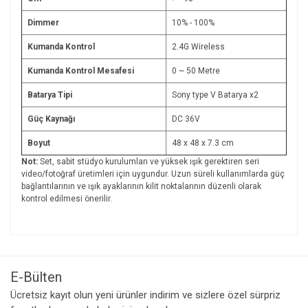
Dimmer
10% - 100%
Kumanda Kontrol
2.4G Wireless
Kumanda Kontrol Mesafesi
0 ~ 50 Metre
Batarya Tipi
Sony type V Batarya x2
Güç Kaynağı
DC 36V
Boyut
48 x 48 x 7.3 cm
Not:
Set, sabit stüdyo kurulumları ve yüksek ışık gerektiren seri
video/fotoğraf üretimleri için uygundur. Uzun süreli kullanımlarda güç
bağlantılarının ve ışık ayaklarının kilit noktalarının düzenli olarak
kontrol edilmesi önerilir.
Bu ürünün fiyat bilgisi, resim, ürün açıklamalarında ve diğer
konularda yetersiz gördüğünüz noktaları öneri formunu
Bu ürüne ilk yorumu siz yapın!
kullanarak tarafımıza iletebilirsiniz.
Görüş ve önerileriniz için teşekkür ederiz.
E-Bülten
Yorum Yaz
Ücretsiz kayıt olun yeni ürünler indirim ve sizlere özel sürpriz
Ürün resmi kalitesiz, bozuk veya görüntülenemiyor.