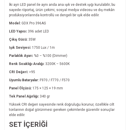
İki ayrı LED panel ile aynı anda ana ışık ve destek ışığı kurulabilir; bu
sayede röportaj, ürün çekimi, sosyal medya videosu ve dış mekân
prodüksiyonlarında kontrollü ve dengeli bir ışık elde edilir.
Model:
GDX Pro 396AS
LED Yapısı:
396 adet LED
Çıkış Gücü:
35W
Işık Seviyesi:
1750 Lux / 1m
Parlaklık Ayarı:
%0 – %100 (Dimmer)
Renk Sıcaklığı Aralığı:
3200K – 5600K
CRI Değeri:
>95
Uyumlu Bataryalar:
F970 / F770 / F570
Panel Ölçüsü:
175 × 125 × 19 mm
Tek Panel Ağırlığı:
340 gr
Yüksek CRI değeri sayesinde renk doğruluğu korunur, özellikle cilt
tonlarının doğal görünmesi gereken çekimlerde güvenilir sonuçlar
elde edilir.
SET İÇERİĞİ