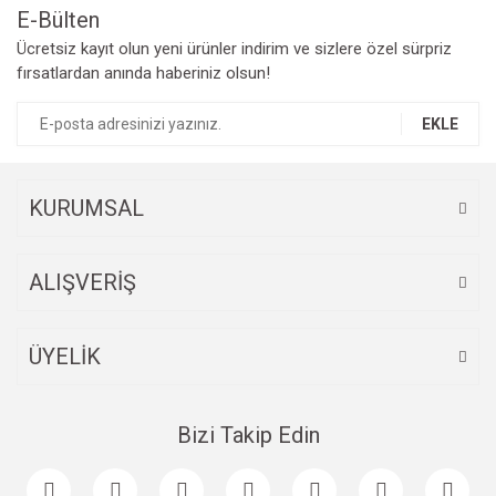
E-Bülten
Yorum Yaz
Ücretsiz kayıt olun yeni ürünler indirim ve sizlere özel sürpriz
Ürün resmi kalitesiz, bozuk veya görüntülenemiyor.
fırsatlardan anında haberiniz olsun!
Ürün açıklamasında eksik bilgiler bulunuyor.
Ürün bilgilerinde hatalar bulunuyor.
EKLE
Ürün fiyatı diğer sitelerden daha pahalı.
Bu ürüne benzer farklı alternatifler olmalı.
KURUMSAL
ALIŞVERİŞ
Gönder
ÜYELİK
Bizi Takip Edin