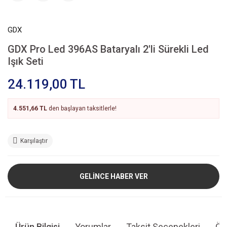
GDX
GDX Pro Led 396AS Bataryalı 2'li Sürekli Led
Işık Seti
24.119,00 TL
4.551,66 TL
den başlayan taksitlerle!
Karşılaştır
GELİNCE HABER VER
Ürün Bilgisi
Yorumlar
Taksit Seçenekleri
Öne