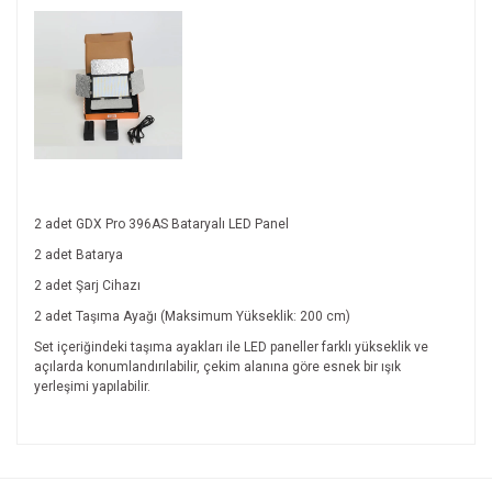
2 adet GDX Pro 396AS Bataryalı LED Panel
2 adet Batarya
2 adet Şarj Cihazı
2 adet Taşıma Ayağı (Maksimum Yükseklik: 200 cm)
Set içeriğindeki taşıma ayakları ile LED paneller farklı yükseklik ve
açılarda konumlandırılabilir, çekim alanına göre esnek bir ışık
yerleşimi yapılabilir.
Bu ürünün fiyat bilgisi, resim, ürün açıklamalarında ve diğer
konularda yetersiz gördüğünüz noktaları öneri formunu
Bu ürüne ilk yorumu siz yapın!
kullanarak tarafımıza iletebilirsiniz.
Görüş ve önerileriniz için teşekkür ederiz.