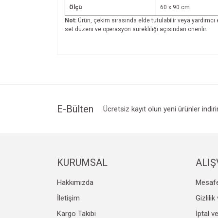
Ölçü
60 x 90 cm
Not:
Ürün, çekim sırasında elde tutulabilir veya yardımcı
set düzeni ve operasyon sürekliliği açısından önerilir.
Bu ürünün fiyat bilgisi, resim, ürün açıklamalarında v
Görüş ve önerileriniz için teşekkür ederiz.
Ürün resmi kalitesiz, bozuk veya görüntülenemiyo
Ürün açıklamasında eksik bilgiler bulunuyor.
Ürün bilgilerinde hatalar bulunuyor.
E-Bülten
Ücretsiz kayıt olun yeni ürünler indir
Ürün fiyatı diğer sitelerden daha pahalı.
Bu ürüne benzer farklı alternatifler olmalı.
KURUMSAL
ALIŞ
Hakkımızda
Mesafe
İletişim
Gizlili
Kargo Takibi
İptal v