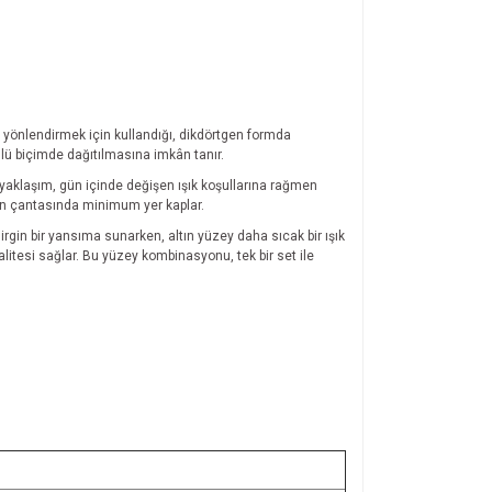
ı yönlendirmek için kullandığı, dikdörtgen formda
llü biçimde dağıtılmasına imkân tanır.
u yaklaşım, gün içinde değişen ışık koşullarına rağmen
man çantasında minimum yer kaplar.
rgin bir yansıma sunarken, altın yüzey daha sıcak bir ışık
litesi sağlar. Bu yüzey kombinasyonu, tek bir set ile