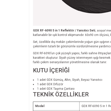
GDX RF-6090 5 in 1 Reflektör / Yansıtıcı Seti
,
sosyal medy
katlanabilir bir ışık kontrol ekipmanıdır. 60x90 cm ölçüsü
Set, özellikle dış mekân çekimlerinde yoğun gün ışığının o
çekimlerin tutarlı bir görünümle sürdürülmesine yardımcı 
GDX RF-6090’un çok yüzeyli yapısı, farklı sahne ihtiyaçla
karakteri oluşturur. Siyah yüzey istenmeyen ışığı kesmek v
farklı çekim senaryolarının yönetilmesine olanak tanır.
KUTU İÇERİĞİ
1 adet GDX Gümüş, Altın, Siyah, Beyaz Yansıtıcı
1 adet GDX Difüzör
1 adet GDX Taşıma Çantası
TEKNİK ÖZELLİKLER
Model
GDX RF-6090 5 in 1 Ref