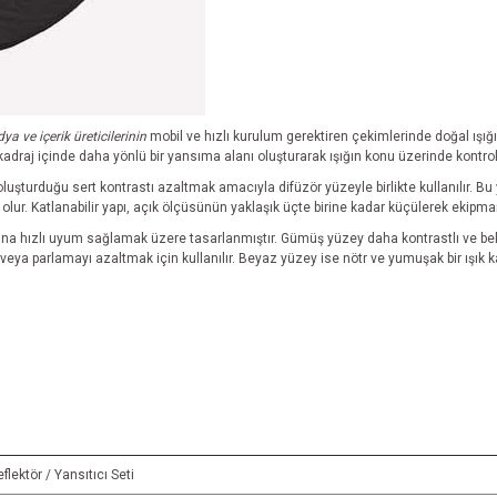
a ve içerik üreticilerinin
mobil ve hızlı kurulum gerektiren çekimlerinde doğal ışığ
, kadraj içinde daha yönlü bir yansıma alanı oluşturarak ışığın konu üzerinde kontro
luşturduğu sert kontrastı azaltmak amacıyla difüzör yüzeyle birlikte kullanılır. B
olur. Katlanabilir yapı, açık ölçüsünün yaklaşık üçte birine kadar küçülerek ekip
rına hızlı uyum sağlamak üzere tasarlanmıştır. Gümüş yüzey daha kontrastlı ve beli
eya parlamayı azaltmak için kullanılır. Beyaz yüzey ise nötr ve yumuşak bir ışık ka
lektör / Yansıtıcı Seti