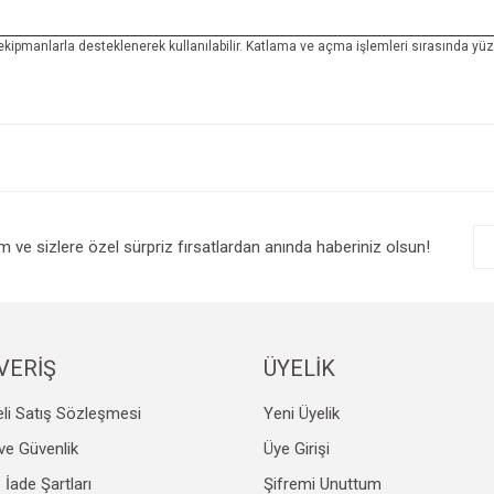
 ekipmanlarla desteklenerek kullanılabilir. Katlama ve açma işlemleri sırasında 
e diğer konularda yetersiz gördüğünüz noktaları öneri formunu kullanarak tarafım
Bu ürüne ilk yorumu siz yapın!
r.
Yorum Yaz
im ve sizlere özel sürpriz fırsatlardan anında haberiniz olsun!
VERİŞ
ÜYELİK
li Satış Sözleşmesi
Yeni Üyelik
Gönder
k ve Güvenlik
Üye Girişi
e İade Şartları
Şifremi Unuttum