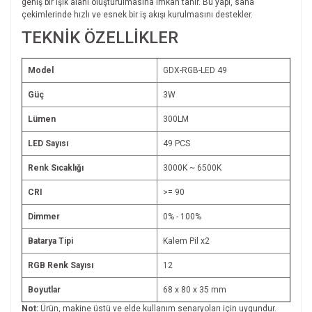
geniş bir ışık alanı oluşturulmasına imkân tanır. Bu yapı, saha
çekimlerinde hızlı ve esnek bir iş akışı kurulmasını destekler.
TEKNİK ÖZELLİKLER
Model
GDX-RGB-LED 49
Güç
3W
Lümen
300LM
LED Sayısı
49 PCS
Renk Sıcaklığı
3000K ~ 6500K
CRI
>= 90
Dimmer
0% - 100%
Batarya Tipi
Kalem Pil x2
RGB Renk Sayısı
12
Boyutlar
68 x 80 x 35 mm
Not:
Ürün, makine üstü ve elde kullanım senaryoları için uygundur.