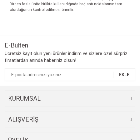
Birden fazla ünite birlikte kullanıldığında bağlantı noktalarının tam
oturduğunun kontrol edilmesi önerilir.
Bu ürünün fiyat bilgisi, resim, ürün açıklamalarında ve diğer
konularda yetersiz gördüğünüz noktaları öneri formunu
Bu ürüne ilk yorumu siz yapın!
kullanarak tarafımıza iletebilirsiniz.
Görüş ve önerileriniz için teşekkür ederiz.
E-Bülten
Yorum Yaz
Ücretsiz kayıt olun yeni ürünler indirim ve sizlere özel sürpriz
Ürün resmi kalitesiz, bozuk veya görüntülenemiyor.
fırsatlardan anında haberiniz olsun!
Ürün açıklamasında eksik bilgiler bulunuyor.
Ürün bilgilerinde hatalar bulunuyor.
EKLE
Ürün fiyatı diğer sitelerden daha pahalı.
Bu ürüne benzer farklı alternatifler olmalı.
KURUMSAL
ALIŞVERİŞ
Gönder