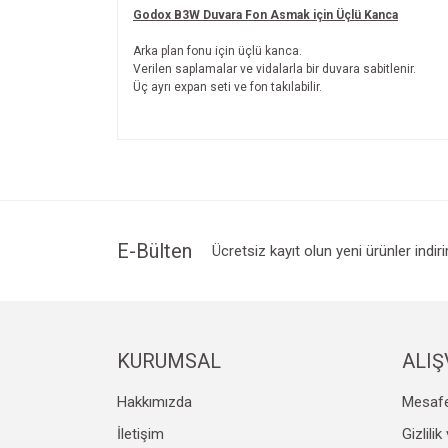
Godox B3W Duvara Fon Asmak için Üçlü Kanca
Arka plan fonu için üçlü kanca.
Verilen saplamalar ve vidalarla bir duvara sabitlenir.
Üç ayrı expan seti ve fon takılabilir.
Bu ürünün fiyat bilgisi, resim, ürün açıklamalarında v
Görüş ve önerileriniz için teşekkür ederiz.
Ürün resmi kalitesiz, bozuk veya görüntülenemiyo
Ürün açıklamasında eksik bilgiler bulunuyor.
Ürün bilgilerinde hatalar bulunuyor.
E-Bülten
Ücretsiz kayıt olun yeni ürünler indir
Ürün fiyatı diğer sitelerden daha pahalı.
Bu ürüne benzer farklı alternatifler olmalı.
KURUMSAL
ALIŞ
Hakkımızda
Mesafe
İletişim
Gizlili