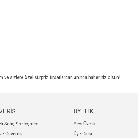
e diğer konularda yetersiz gördüğünüz noktaları öneri formunu kullanarak tarafım
Bu ürüne ilk yorumu siz yapın!
r.
Yorum Yaz
im ve sizlere özel sürpriz fırsatlardan anında haberiniz olsun!
VERİŞ
ÜYELİK
li Satış Sözleşmesi
Yeni Üyelik
Gönder
k ve Güvenlik
Üye Girişi