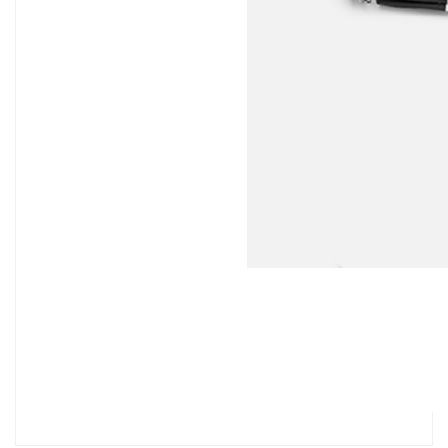
Bu ürünün fiyat bilgisi, resim, ürün açıklamalarında ve diğer
konularda yetersiz gördüğünüz noktaları öneri formunu