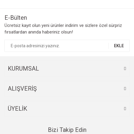
Bu ürüne ilk yorumu siz yapın!
kullanarak tarafımıza iletebilirsiniz.
Görüş ve önerileriniz için teşekkür ederiz.
E-Bülten
Yorum Yaz
Ücretsiz kayıt olun yeni ürünler indirim ve sizlere özel sürpriz
Ürün resmi kalitesiz, bozuk veya görüntülenemiyor.
fırsatlardan anında haberiniz olsun!
Ürün açıklamasında eksik bilgiler bulunuyor.
Ürün bilgilerinde hatalar bulunuyor.
EKLE
Ürün fiyatı diğer sitelerden daha pahalı.
Bu ürüne benzer farklı alternatifler olmalı.
KURUMSAL
ALIŞVERİŞ
Gönder
ÜYELİK
Bizi Takip Edin