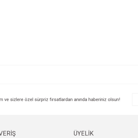
e diğer konularda yetersiz gördüğünüz noktaları öneri formunu kullanarak tarafım
Bu ürüne ilk yorumu siz yapın!
r.
Yorum Yaz
im ve sizlere özel sürpriz fırsatlardan anında haberiniz olsun!
VERİŞ
ÜYELİK