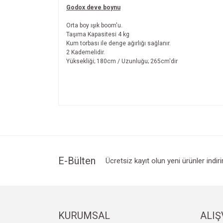
Godox deve boynu
Orta boy ışık boom'u.
Taşıma Kapasitesi 4 kg
Kum torbası ile denge ağırlığı sağlanır.
2 Kademelidir.
Yüksekliği; 180cm / Uzunluğu; 265cm'dir
Bu ürünün fiyat bilgisi, resim, ürün açıklamalarında v
Görüş ve önerileriniz için teşekkür ederiz.
Ürün resmi kalitesiz, bozuk veya görüntülenemiyo
Ürün açıklamasında eksik bilgiler bulunuyor.
Ürün bilgilerinde hatalar bulunuyor.
E-Bülten
Ücretsiz kayıt olun yeni ürünler indir
Ürün fiyatı diğer sitelerden daha pahalı.
Bu ürüne benzer farklı alternatifler olmalı.
KURUMSAL
ALIŞ