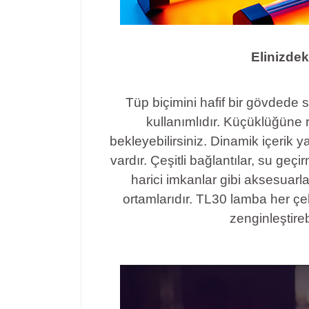
Elinizde
Tüp biçimini hafif bir gövdede
kullanımlıdır. Küçüklüğüne
bekleyebilirsiniz. Dinamik içerik ya
vardır. Çeşitli bağlantılar, su geçi
harici imkanlar gibi aksesuarl
ortamlarıdır. TL30 lamba her ç
zenginleştireb