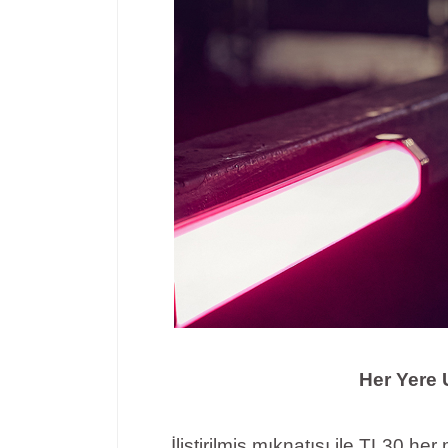
Her Yere
İliştirilmiş mıknatısı ile TL30 her 