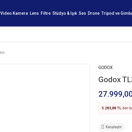
Video Kamera
Lens
Filtre
Stüdyo & Işık
Ses
Drone
Tripod ve Gimb
iti
GODOX
Godox TL3
27.999,0
5.283,88 TL
den ba
Karşılaştır