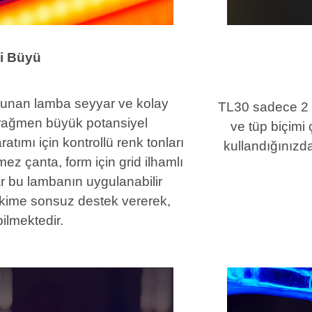
ki Büyü
 sunan lamba seyyar ve kolay
TL30 sadece 2 ce
 rağmen büyük potansiyel
ve tüp biçimi
ratımı için kontrollü renk tonları
kullandığınızd
rmez çanta, form için grid ilhamlı
ar bu lambanın uygulanabilir
ekime sonsuz destek vererek,
ilmektedir.