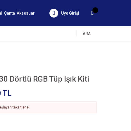
al
Çanta
Aksesuar
Üye Girişi
ARA
0 Dörtlü RGB Tüp Işık Kiti
0 TL
şlayan taksitlerle!