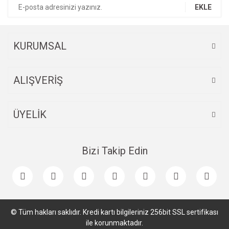
Ürün bilgilerinde hatalar bulunuyor.
EKLE
Ürün fiyatı diğer sitelerden daha pahalı.
Bu ürüne benzer farklı alternatifler olmalı.
KURUMSAL
ALIŞVERİŞ
Gönder
ÜYELİK
Bizi Takip Edin
© Tüm hakları saklıdır. Kredi kartı bilgileriniz 256bit SSL sertifikası
ile korunmaktadır.