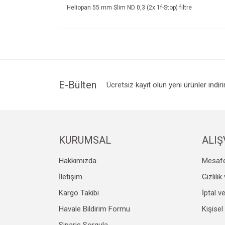
Heliopan 55 mm Slim ND 0,3 (2x 1f-Stop) filtre
Bu ürünün fiyat bilgisi, resim, ürün açıklamalarında v
Görüş ve önerileriniz için teşekkür ederiz.
Ürün resmi kalitesiz, bozuk veya görüntülenemiyo
Ürün açıklamasında eksik bilgiler bulunuyor.
Ürün bilgilerinde hatalar bulunuyor.
E-Bülten
Ücretsiz kayıt olun yeni ürünler indir
Ürün fiyatı diğer sitelerden daha pahalı.
Bu ürüne benzer farklı alternatifler olmalı.
KURUMSAL
ALIŞ
Hakkımızda
Mesafe
İletişim
Gizlili
Kargo Takibi
İptal v
Havale Bildirim Formu
Kişisel
Sipariş Sorgula