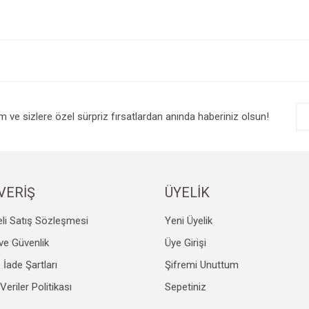
e diğer konularda yetersiz gördüğünüz noktaları öneri formunu kullanarak tarafım
Bu ürüne ilk yorumu siz yapın!
r.
Yorum Yaz
im ve sizlere özel sürpriz fırsatlardan anında haberiniz olsun!
VERİŞ
ÜYELİK
li Satış Sözleşmesi
Yeni Üyelik
Gönder
k ve Güvenlik
Üye Girişi
e İade Şartları
Şifremi Unuttum
 Veriler Politikası
Sepetiniz