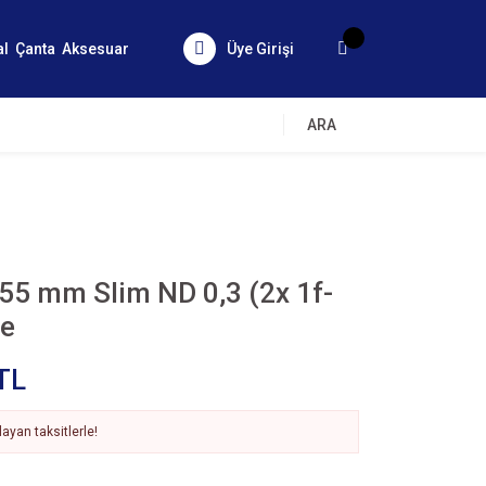
al
Çanta
Aksesuar
Üye Girişi
ARA
55 mm Slim ND 0,3 (2x 1f-
re
TL
ayan taksitlerle!