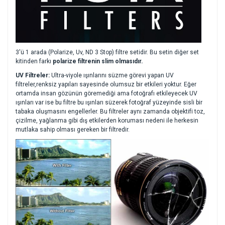
3'ü 1 arada (Polarize, Uv, ND 3 Stop) filtre setidir. Bu setin diğer set
kitinden farkı
polarize filtrenin slim olmasıdır.
UV Filtreler:
Ultra-viyole ışınlarını süzme görevi yapan UV
filtreler,renksiz yapıları sayesinde olumsuz bir etkileri yoktur. Eğer
ortamda insan gözünün göremediği ama fotoğrafı etkileyecek UV
ışınları var ise bu filtre bu ışınları süzerek fotoğraf yüzeyinde sisli bir
tabaka oluşmasını engellerler. Bu filtreler aynı zamanda objektifi toz,
çizilme, yağlanma gibi dış etkilerden koruması nedeni ile herkesin
mutlaka sahip olması gereken bir filtredir.