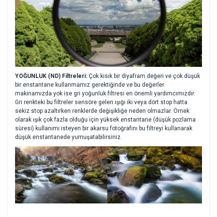
YOĞUNLUK (ND) Filtreleri:
Çok kısık bir diyafram değeri ve çok düşük
bir enstantane kullanmamız gerektiğinde ve bu değerler
makinamızda yok ise gri yoğunluk filtresi en önemli yardımcımızdır.
Gri renkteki bu filtreler sensöre gelen ışığı iki veya dört stop hatta
sekiz stop azaltırken renklerde değişikliğe neden olmazlar. Örnek
olarak ışık çok fazla olduğu için yüksek enstantane (düşük pozlama
süresi) kullanımı isteyen bir akarsu fotoğrafını bu filtreyi kullanarak
düşük enstantanede yumuşatabilirsiniz.
Bu ürünün fiyat bilgisi, resim, ürün açıklamalarında ve diğer