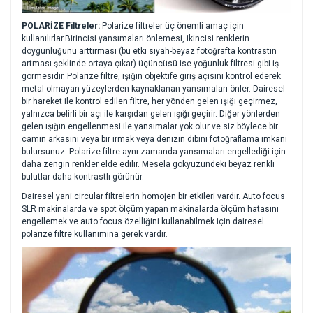
POLARİZE Filtreler:
Polarize filtreler üç önemli amaç için
kullanılırlar.Birincisi yansımaları önlemesi, ikincisi renklerin
doygunluğunu arttırması (bu etki siyah-beyaz fotoğrafta kontrastın
artması şeklinde ortaya çıkar) üçüncüsü ise yoğunluk filtresi gibi iş
görmesidir. Polarize filtre, ışığın objektife giriş açısını kontrol ederek
metal olmayan yüzeylerden kaynaklanan yansımaları önler. Dairesel
bir hareket ile kontrol edilen filtre, her yönden gelen ışığı geçirmez,
yalnızca belirli bir açı ile karşıdan gelen ışığı geçirir. Diğer yönlerden
gelen ışığın engellenmesi ile yansımalar yok olur ve siz böylece bir
camın arkasını veya bir ırmak veya denizin dibini fotoğraflama imkanı
bulursunuz. Polarize filtre aynı zamanda yansımaları engellediği için
daha zengin renkler elde edilir. Mesela gökyüzündeki beyaz renkli
bulutlar daha kontrastlı görünür.
Dairesel yani circular filtrelerin homojen bir etkileri vardır. Auto focus
SLR makinalarda ve spot ölçüm yapan makinalarda ölçüm hatasını
engellemek ve auto focus özelliğini kullanabilmek için dairesel
polarize filtre kullanımına gerek vardır.