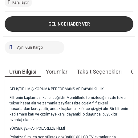
Karşılaştır
GELİNCE HABER VER
Aynı Gün Kargo
Ürün Bilgisi
Yorumlar
Taksit Seçenekleri
Öne
GELİŞTİRİLMİŞ KORUMA PERFORMANS VE DAYANIKLILIK
Filtrenin kaplaması kalıcı değildir. Mendillerle temizlediğimizde tekrar
tekrar hasar alır ve zamanla zayıflar. Filtre objektifi fiziksel
hasarlardan koruyabilir, ancak kaplama ilk önce çizgiyi alır. Bir filtrenin
kaplaması katı ve çizilmeye karşı dayanıklı olduğunda, büyük bir
avantaj olacaktır.
YÜKSEK ŞEFFAF POLARLIZE FİLMİ
Polarize film, en son yüksek çözünürlüklü LCD TV ekranlarında