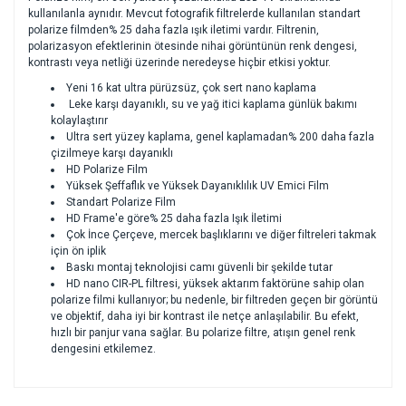
kullanılanla aynıdır. Mevcut fotografik filtrelerde kullanılan standart
polarize filmden% 25 daha fazla ışık iletimi vardır. Filtrenin,
polarizasyon efektlerinin ötesinde nihai görüntünün renk dengesi,
kontrastı veya netliği üzerinde neredeyse hiçbir etkisi yoktur.
Yeni 16 kat ultra pürüzsüz, çok sert nano kaplama
Leke karşı dayanıklı, su ve yağ itici kaplama günlük bakımı
kolaylaştırır
Ultra sert yüzey kaplama, genel kaplamadan% 200 daha fazla
çizilmeye karşı dayanıklı
HD Polarize Film
Yüksek Şeffaflık ve Yüksek Dayanıklılık UV Emici Film
Standart Polarize Film
HD Frame'e göre% 25 daha fazla Işık İletimi
Çok İnce Çerçeve, mercek başlıklarını ve diğer filtreleri takmak
için ön iplik
Baskı montaj teknolojisi camı güvenli bir şekilde tutar
HD nano CIR-PL filtresi, yüksek aktarım faktörüne sahip olan
polarize filmi kullanıyor; bu nedenle, bir filtreden geçen bir görüntü
ve objektif, daha iyi bir kontrast ile netçe anlaşılabilir. Bu efekt,
hızlı bir panjur vana sağlar. Bu polarize filtre, atışın genel renk
dengesini etkilemez.
Bu ürünün fiyat bilgisi, resim, ürün açıklamalarında ve diğer
konularda yetersiz gördüğünüz noktaları öneri formunu
Bu ürüne ilk yorumu siz yapın!
kullanarak tarafımıza iletebilirsiniz.