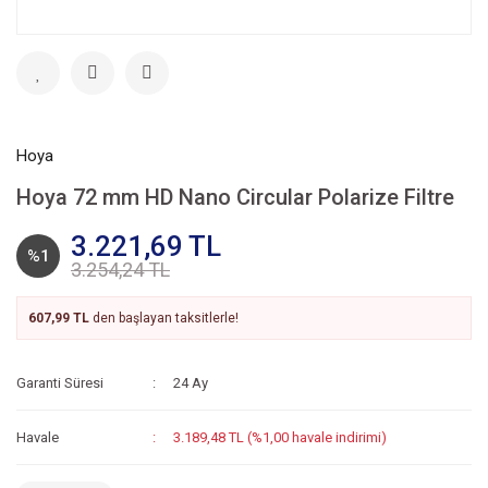
Hoya
Hoya 72 mm HD Nano Circular Polarize Filtre
3.221,69 TL
%1
3.254,24 TL
607,99 TL
den başlayan taksitlerle!
Garanti Süresi
24 Ay
Havale
3.189,48 TL (%1,00 havale indirimi)