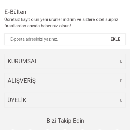
Görüş ve önerileriniz için teşekkür ederiz.
E-Bülten
Yorum Yaz
Ücretsiz kayıt olun yeni ürünler indirim ve sizlere özel sürpriz
Ürün resmi kalitesiz, bozuk veya görüntülenemiyor.
fırsatlardan anında haberiniz olsun!
Ürün açıklamasında eksik bilgiler bulunuyor.
Ürün bilgilerinde hatalar bulunuyor.
EKLE
Ürün fiyatı diğer sitelerden daha pahalı.
Bu ürüne benzer farklı alternatifler olmalı.
KURUMSAL
ALIŞVERİŞ
Gönder
ÜYELİK
Bizi Takip Edin