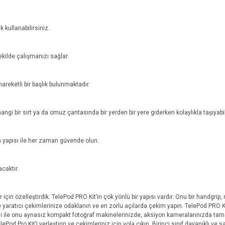
 kullanabilirsiniz.
ekilde çalışmanızı sağlar.
areketli bir başlık bulunmaktadır.
angi bir sırt ya da omuz çantasında bir yerden bir yere giderken kolaylıkla taşıyabil
n yapısı ile her zaman güvende olun.
caktır.
için özelleştirdik. TelePod PRO Kit’in çok yönlü bir yapısı vardır. Onu bir handgrip,
le yaratıcı çekimlerinize odaklanın ve en zorlu açılarda çekim yapın. TelePod PRO Kit
esi ile onu aynasız kompakt fotoğraf makinelerinizde, aksiyon kameralarınızda tam 
lePod Pro Kit’i yerleştirin ve çekimleriniz için yola çıkın. Birinci sınıf dayanıklı