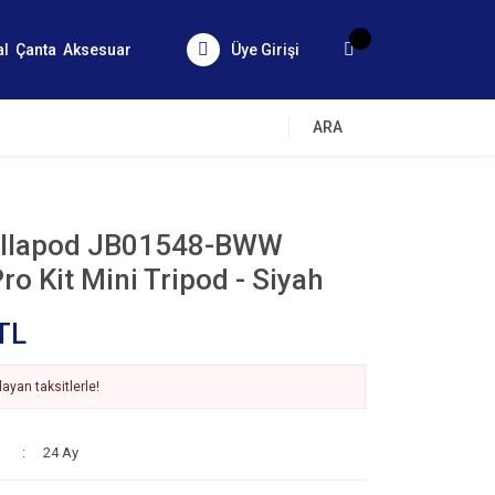
al
Çanta
Aksesuar
Üye Girişi
ARA
illapod JB01548-BWW
ro Kit Mini Tripod - Siyah
TL
ayan taksitlerle!
24 Ay