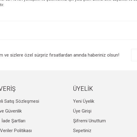
ir.
e diğer konularda yetersiz gördüğünüz noktaları öneri formunu kullanarak tarafım
Bu ürüne ilk yorumu siz yapın!
r.
Yorum Yaz
im ve sizlere özel sürpriz fırsatlardan anında haberiniz olsun!
VERİŞ
ÜYELİK
li Satış Sözleşmesi
Yeni Üyelik
Gönder
k ve Güvenlik
Üye Girişi
e İade Şartları
Şifremi Unuttum
 Veriler Politikası
Sepetiniz