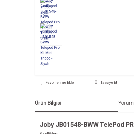
Tavsiye Et
Ürün Bilgisi
Yoruml
Joby JB01548-BWW TelePod PRO
Özellikler: