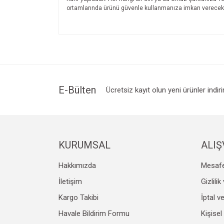
ortamlarında ürünü güvenle kullanmanıza imkan verecekt
Bu ürünün fiyat bilgisi, resim, ürün açıklamalarında v
Görüş ve önerileriniz için teşekkür ederiz.
Ürün resmi kalitesiz, bozuk veya görüntülenemiyo
Ürün açıklamasında eksik bilgiler bulunuyor.
Ürün bilgilerinde hatalar bulunuyor.
E-Bülten
Ücretsiz kayıt olun yeni ürünler indir
Ürün fiyatı diğer sitelerden daha pahalı.
Bu ürüne benzer farklı alternatifler olmalı.
KURUMSAL
ALIŞ
Hakkımızda
Mesafe
İletişim
Gizlili
Kargo Takibi
İptal v
Havale Bildirim Formu
Kişisel