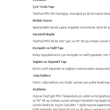
Çok Yönlü Yapı
TelePod PRO Kit’i handgrip, monopod ya da bir tripod olarak
Mutlak Güven
Ayarlanabilir bacak yapısı engebeli zeminlerde rahat bir ş
Hareketli Başlık
TelePod PRO Kit’de 360° pan ve 90° tilt açı imkanı sunan h
Kompakt ve Hafif Yapı
Kolay taşıyabilmeniz için kompakt ve hafif yapıdadır. Her h
Sağlam ve Dayanıklı Yapı
Birinci sınıf dayanıklı ve sağlam malzemeden oluşturula
Joby Kalitesi
Üstün Joby kalitesi sizi hiçbir zaman yarı yolda bırakmaya
Açıklama:
Orijinal GripTight PRO Telepodumuzu aldık ve fotoğrafçılar 
ve 90° tilt açı imkanı sunan entegre hareketli top başlık i
içinde harika bir seçim olacaktır. 1 kg’lık taşıma kapasit
hafif yapıdadır. Her hangi bir sırt ya da omuz çantanıza Te