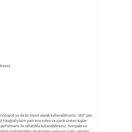
irsiniz.
 monopod ya da bir tripod olarak kullanabilirsiniz. 360° pan
 fotoğrafçıların yanı sıra video ve içerik üreten kişiler
performans ile rahatlıkla kullanabilirsiniz. Kompakt ve
 ve sağlam malzemeden oluşturulan yapısı en zorlu çalışma