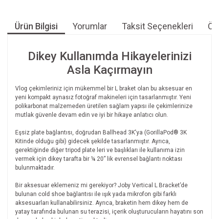
Ürün Bilgisi
Yorumlar
Taksit Seçenekleri
Öne
Dikey Kullanımda Hikayelerinizi
Asla Kaçırmayın
Vlog çekimleriniz için mükemmel bir L braket olan bu aksesuar en
yeni kompakt aynasız fotoğraf makineleri için tasarlanmıştır. Yeni
polikarbonat malzemeden üretilen sağlam yapısı ile çekimlerinize
mutlak güvenle devam edin ve iyi bir hikaye anlatıcı olun.
Eşsiz plate bağlantısı, doğrudan Ballhead 3K'ya (GorillaPod® 3K
Kitinde olduğu gibi) gidecek şekilde tasarlanmıştır. Ayrıca,
gerektiğinde diğer tripod plate leri ve başlıkları ile kullanıma izin
vermek için dikey tarafta bir ¼ 20” lik evrensel bağlantı noktası
bulunmaktadır.
Bir aksesuar eklemeniz mi gerekiyor? Joby Vertical L Bracket’de
bulunan cold shoe bağlantısı ile ışık yada mikrofon gibi farklı
aksesuarları kullanabilirsiniz. Ayrıca, braketin hem dikey hem de
yatay tarafında bulunan su terazisi, içerik oluşturucuların hayatını son