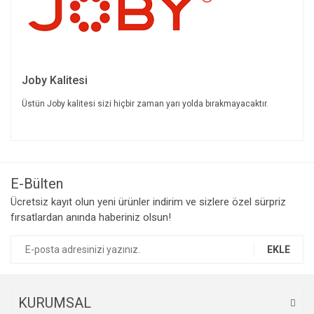
Joby Kalitesi
Üstün Joby kalitesi sizi hiçbir zaman yarı yolda bırakmayacaktır.
Bu ürünün fiyat bilgisi, resim, ürün açıklamalarında ve diğer
konularda yetersiz gördüğünüz noktaları öneri formunu
Bu ürüne ilk yorumu siz yapın!
kullanarak tarafımıza iletebilirsiniz.
Görüş ve önerileriniz için teşekkür ederiz.
E-Bülten
Yorum Yaz
Ücretsiz kayıt olun yeni ürünler indirim ve sizlere özel sürpriz
Ürün resmi kalitesiz, bozuk veya görüntülenemiyor.
fırsatlardan anında haberiniz olsun!
Ürün açıklamasında eksik bilgiler bulunuyor.
Ürün bilgilerinde hatalar bulunuyor.
EKLE
Ürün fiyatı diğer sitelerden daha pahalı.
Bu ürüne benzer farklı alternatifler olmalı.
KURUMSAL