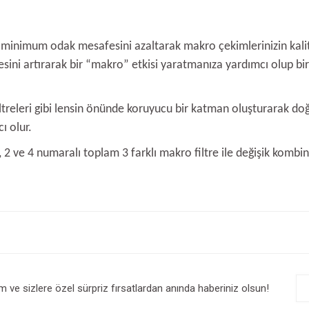
 minimum odak mesafesini azaltarak makro çekimlerinizin kalites
sitesini artırarak bir “makro” etkisi yaratmanıza yardımcı olup
iltreleri gibi lensin önünde koruyucu bir katman oluşturarak do
ı olur.
 2 ve 4 numaralı toplam 3 farklı makro filtre ile değişik kombin
e diğer konularda yetersiz gördüğünüz noktaları öneri formunu kullanarak tarafım
Bu ürüne ilk yorumu siz yapın!
r.
Yorum Yaz
im ve sizlere özel sürpriz fırsatlardan anında haberiniz olsun!