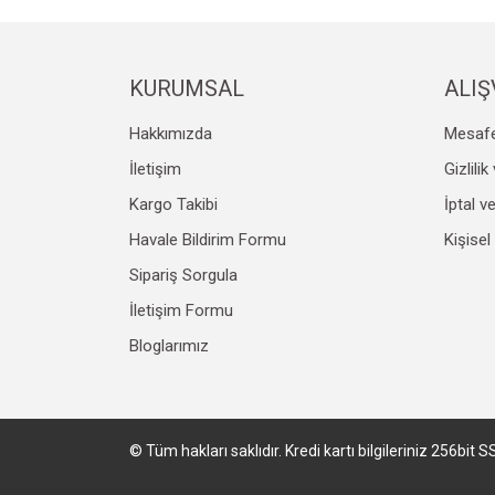
Bu ürüne benzer farklı alternatifler olmalı.
KURUMSAL
ALIŞ
Hakkımızda
Mesafe
İletişim
Gizlili
Kargo Takibi
İptal v
Havale Bildirim Formu
Kişisel
Sipariş Sorgula
İletişim Formu
Bloglarımız
© Tüm hakları saklıdır. Kredi kartı bilgileriniz 256bit S