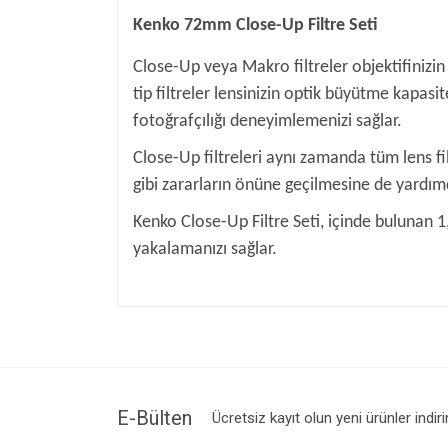
Kenko 72mm Close-Up Filtre Seti
Close-Up veya Makro filtreler objektifinizin
tip filtreler lensinizin optik büyütme kapa
fotoğrafçılığı deneyimlemenizi sağlar.
Close-Up filtreleri aynı zamanda tüm lens f
gibi zararların önüne geçilmesine de yardımc
Kenko Close-Up Filtre Seti, içinde bulunan 1,
yakalamanızı sağlar.
Bu ürünün fiyat bilgisi, resim, ürün açıklamalarında v
Görüş ve önerileriniz için teşekkür ederiz.
Ürün resmi kalitesiz, bozuk veya görüntülenemiyo
Ürün açıklamasında eksik bilgiler bulunuyor.
Ürün bilgilerinde hatalar bulunuyor.
E-Bülten
Ücretsiz kayıt olun yeni ürünler indir
Ürün fiyatı diğer sitelerden daha pahalı.