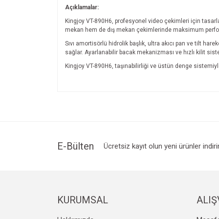
Açıklamalar:
Kingjoy VT-890H6, profesyonel video çekimleri için tasarla
mekan hem de dış mekan çekimlerinde maksimum perfo
Sıvı amortisörlü hidrolik başlık, ultra akıcı pan ve tilt h
sağlar. Ayarlanabilir bacak mekanizması ve hızlı kilit si
Kingjoy VT-890H6, taşınabilirliği ve üstün denge sistemiyl
Bu ürünün fiyat bilgisi, resim, ürün açıklamalarında v
Görüş ve önerileriniz için teşekkür ederiz.
Ürün resmi kalitesiz, bozuk veya görüntülenemiyo
Ürün açıklamasında eksik bilgiler bulunuyor.
Ürün bilgilerinde hatalar bulunuyor.
E-Bülten
Ücretsiz kayıt olun yeni ürünler indir
Ürün fiyatı diğer sitelerden daha pahalı.
Bu ürüne benzer farklı alternatifler olmalı.
KURUMSAL
ALIŞ