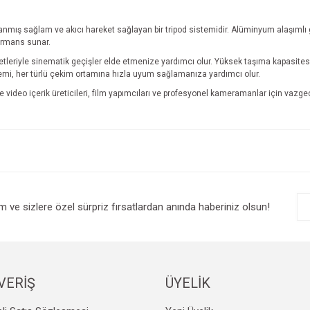
nmış sağlam ve akıcı hareket sağlayan bir tripod sistemidir. Alüminyum alaşımlı göv
rmans sunar.
areketleriyle sinematik geçişler elde etmenize yardımcı olur. Yüksek taşıma kapasite
stemi, her türlü çekim ortamına hızla uyum sağlamanıza yardımcı olur.
e video içerik üreticileri, film yapımcıları ve profesyonel kameramanlar için vazg
e diğer konularda yetersiz gördüğünüz noktaları öneri formunu kullanarak tarafım
Bu ürüne ilk yorumu siz yapın!
r.
Yorum Yaz
im ve sizlere özel sürpriz fırsatlardan anında haberiniz olsun!
VERİŞ
ÜYELİK