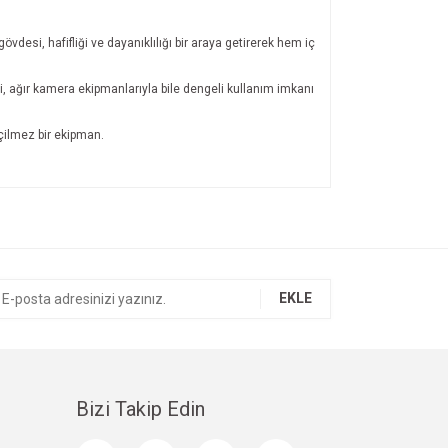
desi, hafifliği ve dayanıklılığı bir araya getirerek hem iç
si, ağır kamera ekipmanlarıyla bile dengeli kullanım imkanı
eçilmez bir ekipman.
ıza iletebilirsiniz.
EKLE
Bizi Takip Edin